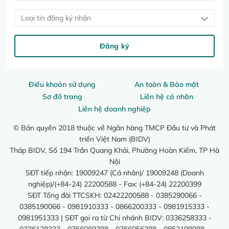
Loại tin đăng ký nhận
Đăng ký
Điều khoản sử dụng
An toàn & Bảo mật
Sơ đồ trang
Liên hệ cá nhân
Liên hệ doanh nghiệp
© Bản quyền 2018 thuộc về Ngân hàng TMCP Đầu tư và Phát
triển Việt Nam (BIDV)
Tháp BIDV, Số 194 Trần Quang Khải, Phường Hoàn Kiếm, TP Hà
Nội
SĐT tiếp nhận: 19009247 (Cá nhân)/ 19009248 (Doanh
nghiệp)/(+84-24) 22200588 - Fax: (+84-24) 22200399
SĐT Tổng đài TTCSKH: 02422200588 - 0385290066 -
0385190066 - 0981910333 - 0866200333 - 0981915333 -
0981951333 | SĐT gọi ra từ Chi nhánh BIDV: 0336258333 -
0336128333 - 0766069388 - 0766056388 - 0852198088 -