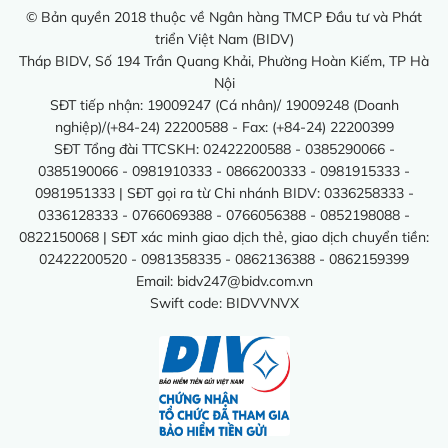
© Bản quyền 2018 thuộc về Ngân hàng TMCP Đầu tư và Phát
triển Việt Nam (BIDV)
Tháp BIDV, Số 194 Trần Quang Khải, Phường Hoàn Kiếm, TP Hà
Nội
SĐT tiếp nhận: 19009247 (Cá nhân)/ 19009248 (Doanh
nghiệp)/(+84-24) 22200588 - Fax: (+84-24) 22200399
SĐT Tổng đài TTCSKH: 02422200588 - 0385290066 -
0385190066 - 0981910333 - 0866200333 - 0981915333 -
0981951333 | SĐT gọi ra từ Chi nhánh BIDV: 0336258333 -
0336128333 - 0766069388 - 0766056388 - 0852198088 -
0822150068 | SĐT xác minh giao dịch thẻ, giao dịch chuyển tiền:
02422200520 - 0981358335 - 0862136388 - 0862159399
Email:
bidv247@bidv.com.vn
Swift code: BIDVVNVX