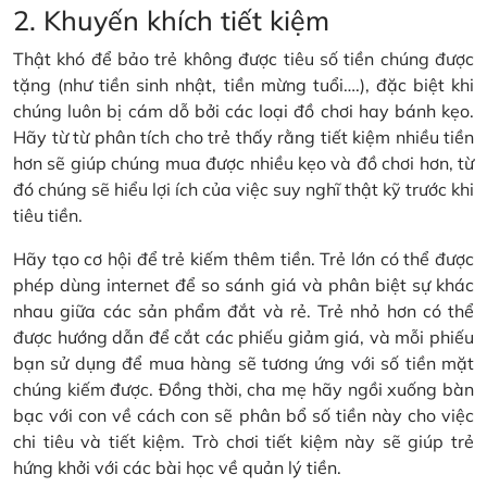
2. Khuyến khích tiết kiệm
Thật khó để bảo trẻ không được tiêu số tiền chúng được
tặng (như tiền sinh nhật, tiền mừng tuổi….), đặc biệt khi
chúng luôn bị cám dỗ bởi các loại đồ chơi hay bánh kẹo.
Hãy từ từ phân tích cho trẻ thấy rằng tiết kiệm nhiều tiền
hơn sẽ giúp chúng mua được nhiều kẹo và đồ chơi hơn, từ
đó chúng sẽ hiểu lợi ích của việc suy nghĩ thật kỹ trước khi
tiêu tiền.
Hãy tạo cơ hội để trẻ kiếm thêm tiền. Trẻ lớn có thể được
phép dùng internet để so sánh giá và phân biệt sự khác
nhau giữa các sản phẩm đắt và rẻ. Trẻ nhỏ hơn có thể
được hướng dẫn để cắt các phiếu giảm giá, và mỗi phiếu
bạn sử dụng để mua hàng sẽ tương ứng với số tiền mặt
chúng kiếm được. Đồng thời, cha mẹ hãy ngồi xuống bàn
bạc với con về cách con sẽ phân bổ số tiền này cho việc
chi tiêu và tiết kiệm. Trò chơi tiết kiệm này sẽ giúp trẻ
hứng khởi với các bài học về quản lý tiền.