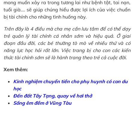
mong muốn xảy ra trong tương lai như bệnh tật, tai nạn,
tuổi già…. sẽ giúp chúng hiểu được lợi ích của việc chuẩn
bị tài chính cho những tình huống này.
Trên đây là 4 điều mà cha mẹ cần lưu tâm để có thể dạy
trẻ quản lý tài chính cá nhân sớm và hiệu quả. Ở giai
đoạn đầu đời, các bé thường tò mò về nhiều thứ và có
năng lực học hỏi rất lớn. Việc trang bị cho con các kiến
thức tài chính sớm sẽ là hành trang theo trẻ cả cuộc đời.
Xem thêm:
Kinh nghiệm chuyển tiền cho phụ huynh có con du
học
Đến đất Tây Tạng, quay về hơi thở
Sống êm đềm ở Vũng Tàu