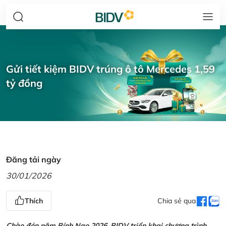
Gửi tiết kiệm BIDV trúng ô tô Mercedes 1,59
tỷ đồng
Đăng tải ngày
30/01/2026
Thích
Chia sẻ qua
Chào đón năm Bính Ngọ 2026, BIDV triển khai chương trình