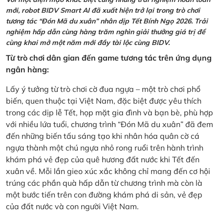
mới, robot BIDV Smart AI đã xuất hiện trở lại trong trò chơi
tương tác “Đón Mã du xuân” nhân dịp Tết Bính Ngọ 2026. Trải
nghiệm hấp dẫn cùng hàng trăm nghìn giải thưởng giá trị để
cùng khai mở một năm mới đầy tài lộc cùng BIDV.
Từ trò chơi dân gian đến game tương tác trên ứng dụng
ngân hàng:
Lấy ý tưởng từ trò chơi cờ đua ngựa – một trò chơi phổ
biến, quen thuộc tại Việt Nam, đặc biệt được yêu thích
trong các dịp lễ Tết, họp mặt gia đình và bạn bè, phù hợp
với nhiều lứa tuổi, chương trình “Đón Mã du xuân” đã đem
đến những biến tấu sáng tạo khi nhân hóa quân cờ cá
ngựa thành một chú ngựa nhỏ rong ruổi trên hành trình
khám phá vẻ đẹp của quê hương đất nước khi Tết đến
xuân về. Mỗi lần gieo xúc xắc không chỉ mang đến cơ hội
trúng các phần quà hấp dẫn từ chương trình mà còn là
một bước tiến trên con đường khám phá di sản, vẻ đẹp
của đất nước và con người Việt Nam.