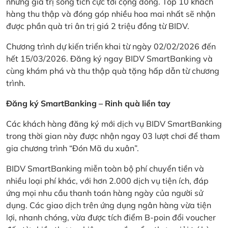
những giá trị sống tích cực tới cộng đồng. Top 10 khách
hàng thu thập và đóng góp nhiều hoa mai nhất sẽ nhận
được phần quà tri ân trị giá 2 triệu đồng từ BIDV.
Chương trình dự kiến triển khai từ ngày 02/02/2026 đến
hết 15/03/2026. Đăng ký ngay BIDV SmartBanking và
cùng khám phá và thu thập quà tặng hấp dẫn từ chương
trình.
Đăng ký SmartBanking – Rinh quà liền tay
Các khách hàng đăng ký mới dịch vụ BIDV SmartBanking
trong thời gian này được nhận ngay 03 lượt chơi để tham
gia chương trình “Đón Mã du xuân”.
BIDV SmartBanking miễn toàn bộ phí chuyển tiền và
nhiều loại phí khác, với hơn 2.000 dịch vụ tiện ích, đáp
ứng mọi nhu cầu thanh toán hàng ngày của người sử
dụng. Các giao dịch trên ứng dụng ngân hàng vừa tiện
lợi, nhanh chóng, vừa được tích điểm B-poin đổi voucher