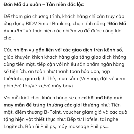
Đón Mã du xuân – Tân niên đắc lộc:
Để tham gia chương trình, khách hàng chỉ cần truy cập
ứng dụng BIDV SmartBanking, chọn tính năng
“Đón Mã
du xuân”
và thực hiện các nhiệm vụ để được cộng lượt
chơi.
Các
nhiệm vụ gắn liền với các giao dịch trên kênh số
,
giúp khuyến khích khách hàng gia tăng giao dịch không
dùng tiền mặt, tiếp cận với nhiều sản phẩm ngân hàng
số tiện ích, an toàn như thanh toan hóa đơn, nạp
thẻ/data, giao dịch Thẻ, mua sắm (VnShop, đặt vé xem
phim/vé tàu/vé xe/vé máy bay)….
Với mỗi lượt chơi, khách hàng sẽ có
cơ hội mở hộp quà
may mắn để trúng thưởng các giải thưởng
như: Tiền
mặt, điểm thưởng B-Point, voucher giảm giá và các quà
tặng hiện vật thiết thực như: Bếp từ Hafele, tai nghe
Logitech, Bàn ủi Philips, máy massage Philips….