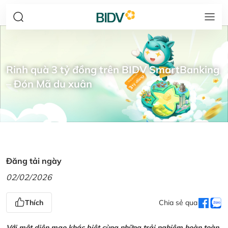
Rinh quà 3 tỷ đồng trên BIDV SmartBanking
– Đón Mã du xuân
Đăng tải ngày
02/02/2026
Thích
Chia sẻ qua
Với một diện mạo khác biệt cùng những trải nghiệm hoàn toàn