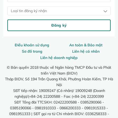
Loại tin đăng ký nhận
Đăng ký
Điều khoản sử dụng
An toàn & Bảo mật
Sơ đồ trang
Liên hệ cá nhân
Liên hệ doanh nghiệp
© Bản quyền 2018 thuộc về Ngân hàng TMCP Đầu tư và Phát
triển Việt Nam (BIDV)
Tháp BIDV, Số 194 Trần Quang Khải, Phường Hoàn Kiếm, TP Hà
Nội
SĐT tiếp nhận: 19009247 (Cá nhân)/ 19009248 (Doanh
nghiệp)/(+84-24) 22200588 - Fax: (+84-24) 22200399
SĐT Tổng đài TTCSKH: 02422200588 - 0385290066 -
0385190066 - 0981910333 - 0866200333 - 0981915333 -
0981951333 | SĐT gọi ra từ Chi nhánh BIDV: 0336258333 -