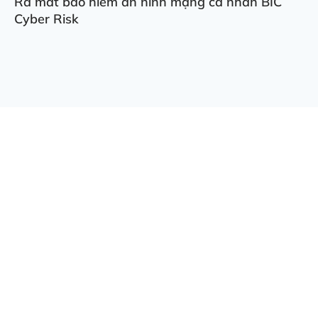
Ra mắt bảo hiểm an ninh mạng cá nhân BIC
Cyber Risk