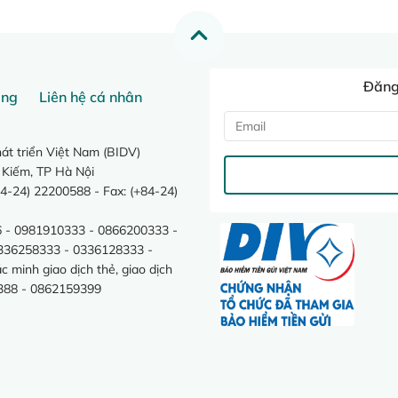
Đăng 
ang
Liên hệ cá nhân
t triển Việt Nam (BIDV)
 Kiếm, TP Hà Nội
4-24) 22200588 - Fax: (+84-24)
 - 0981910333 - 0866200333 -
0336258333 - 0336128333 -
minh giao dịch thẻ, giao dịch
388 - 0862159399