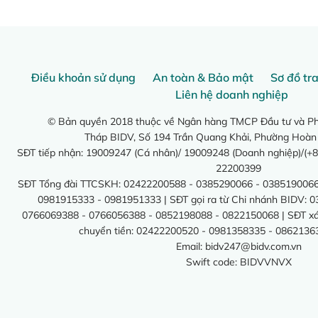
Điều khoản sử dụng
An toàn & Bảo mật
Sơ đồ tr
Liên hệ doanh nghiệp
© Bản quyền 2018 thuộc về Ngân hàng TMCP Đầu tư và Phá
Tháp BIDV, Số 194 Trần Quang Khải, Phường Hoàn
SĐT tiếp nhận: 19009247 (Cá nhân)/ 19009248 (Doanh nghiệp)/(+8
22200399
SĐT Tổng đài TTCSKH: 02422200588 - 0385290066 - 0385190066
0981915333 - 0981951333 | SĐT gọi ra từ Chi nhánh BIDV: 
0766069388 - 0766056388 - 0852198088 - 0822150068 | SĐT xác 
chuyển tiền: 02422200520 - 0981358335 - 0862136
Email:
bidv247@bidv.com.vn
Swift code: BIDVVNVX