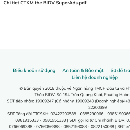
Chi tiet CTKM the BIDV SuperAds.pdf
Điều khoản sử dụng
An toàn & Bảo mật
Sơ đồ tr
Liên hệ doanh nghiệp
© Bản quyền 2018 thuộc về Ngân hàng TMCP Đầu tư và Phá
Tháp BIDV, Số 194 Trần Quang Khải, Phường Hoàn
SĐT tiếp nhận: 19009247 (Cá nhân)/ 19009248 (Doanh nghiệp)/(+8
22200399
SĐT Tổng đài TTCSKH: 02422200588 - 0385290066 - 0385190066
0981915333 - 0981951333 | SĐT gọi ra từ Chi nhánh BIDV: 
0766069388 - 0766056388 - 0852198088 - 0822150068 | SĐT xác 