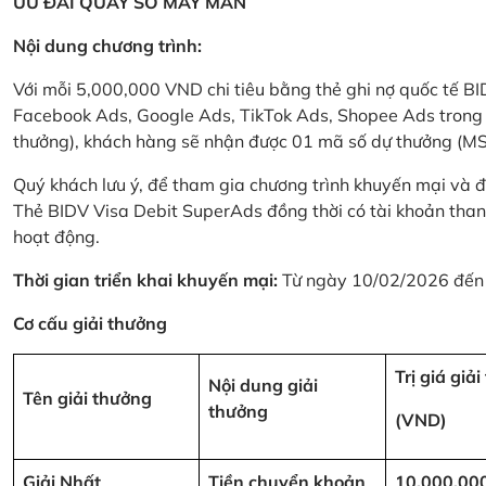
ƯU ĐÃI QUAY SỐ MAY MẮN
Nội dung chương trình:
Với mỗi 5,000,000 VND chi tiêu bằng thẻ ghi nợ quốc tế
Facebook Ads, Google Ads, TikTok Ads, Shopee Ads trong thời
thưởng), khách hàng sẽ nhận được 01 mã số dự thưởng (M
Quý khách lưu ý, để tham gia chương trình khuyến mại và đ
Thẻ BIDV Visa Debit SuperAds đồng thời có tài khoản tha
hoạt động.
Thời gian triển khai khuyến mại:
Từ ngày 10/02/2026 đến
Cơ cấu giải thưởng
Trị giá giả
Nội dung giải
Tên giải thưởng
thưởng
(VND)
Giải Nhất
Tiền chuyển khoản
10,000,00