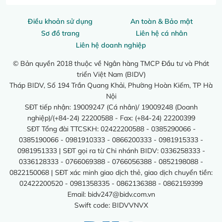
Điều khoản sử dụng
An toàn & Bảo mật
Sơ đồ trang
Liên hệ cá nhân
Liên hệ doanh nghiệp
© Bản quyền 2018 thuộc về Ngân hàng TMCP Đầu tư và Phát
triển Việt Nam (BIDV)
Tháp BIDV, Số 194 Trần Quang Khải, Phường Hoàn Kiếm, TP Hà
Nội
SĐT tiếp nhận: 19009247 (Cá nhân)/ 19009248 (Doanh
nghiệp)/(+84-24) 22200588 - Fax: (+84-24) 22200399
SĐT Tổng đài TTCSKH: 02422200588 - 0385290066 -
0385190066 - 0981910333 - 0866200333 - 0981915333 -
0981951333 | SĐT gọi ra từ Chi nhánh BIDV: 0336258333 -
0336128333 - 0766069388 - 0766056388 - 0852198088 -
0822150068 | SĐT xác minh giao dịch thẻ, giao dịch chuyển tiền:
02422200520 - 0981358335 - 0862136388 - 0862159399
Email:
bidv247@bidv.com.vn
Swift code: BIDVVNVX