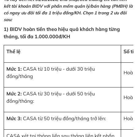
kết tài khoản BIDV với phần mềm quản lý/bán hàng (PMBH) là
có ngay ưu đãi tối đa 1 triệu đồng/KH. Chọn 1 trong 2 ưu đãi
sau:
1) BIDV hoàn tiền theo hiệu quả khách hàng từng
tháng, tối đa 1.000.000đ/KH
Thể lệ
Số ti
Mức 1:
CASA từ 10 triệu - dưới 30 triệu
Hoàn 
đồng/tháng
Mức 2:
CASA từ 30 triệu - dưới 50 triệu
Hoàn 
đồng/tháng:
Mức 3:
CASA từ 50 triệu đồng/tháng trở lên:
Hoàn 
CASA xét tại tháng liền sau tháng liên kết phần