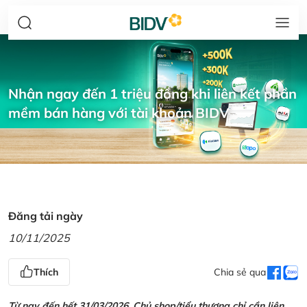
Nhận ngay đến 1 triệu đồng khi liên kết phần
mềm bán hàng với tài khoản BIDV
Đăng tải ngày
10/11/2025
Thích
Chia sẻ qua
Từ nay đến hết 31/03/2026, Chủ shop/tiểu thương chỉ cần liên