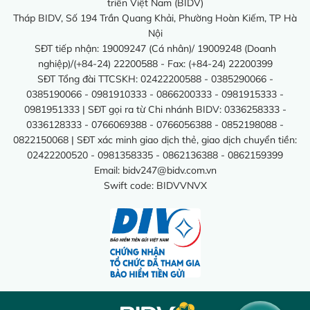
triển Việt Nam (BIDV)
Tháp BIDV, Số 194 Trần Quang Khải, Phường Hoàn Kiếm, TP Hà
Nội
SĐT tiếp nhận: 19009247 (Cá nhân)/ 19009248 (Doanh
nghiệp)/(+84-24) 22200588 - Fax: (+84-24) 22200399
SĐT Tổng đài TTCSKH: 02422200588 - 0385290066 -
0385190066 - 0981910333 - 0866200333 - 0981915333 -
0981951333 | SĐT gọi ra từ Chi nhánh BIDV: 0336258333 -
0336128333 - 0766069388 - 0766056388 - 0852198088 -
0822150068 | SĐT xác minh giao dịch thẻ, giao dịch chuyển tiền:
02422200520 - 0981358335 - 0862136388 - 0862159399
Email:
bidv247@bidv.com.vn
Swift code: BIDVVNVX