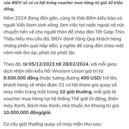
của BIDV sẽ có cơ hội trúng voucher mua hàng trị giá 10 triệu
đồng.
Năm 2024 đang đến gần, cũng là thời điểm kiều bào và
người Việt Nam sinh sống, làm việc tại nước ngoài nô nức
chuyển tiền về cho người thân để chào đón Tết Giáp Thìn.
Thấu hiểu nhu cầu đó, BIDV dành tặng Quý khách hàng
những phần quà hấp dẫn, ý nghĩa để cùng đón chào một
năm mới ấm áp, phát tài phát lộc.
Theo đó,
từ 05/12/2023 tới 28/02/2024
, với mỗi giao
dịch nhận tiền kiều hối Western Union giá trị từ
9.500.000 đồng
(hoặc tương đương
400 USD
) trở lên,
khách hàng sẽ nhận được 01 cơ hội tham gia quay số
may mắn trúng một trong
10 giải thưởng
, mỗi giải là
voucher mua hàng tại hệ thống Thế giới Di động, Điện
máy Xanh, Bách hóa Xanh, nhà thuốc An Khang trị giá
10.000.000 đồng/giải
.
Cơ cấu giải thưởng quay số may mắn như sau: