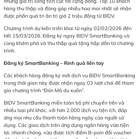
những giá trị sống tích cực tới cộng đồng. Top 10 khách
hàng thu thập và đóng góp nhiều hoa mai nhất sẽ nhận
được phần quà tri ân trị giá 2 triệu đồng từ BIDV.
Chương trình dự kiến triển khai từ ngày 02/02/2026 đến
hết 15/03/2026. Đăng ký ngay BIDV SmartBanking và
cùng khám phá và thu thập quà tặng hấp dẫn từ chương
trình.
Đăng ký SmartBanking – Rinh quà liền tay
Các khách hàng đăng ký mới dịch vụ BIDV SmartBanking
trong thời gian này được nhận ngay 03 lượt chơi để tham
gia chương trình “Đón Mã du xuân”.
BIDV SmartBanking miễn toàn bộ phí chuyển tiền và
nhiều loại phí khác, với hơn 2.000 dịch vụ tiện ích, đáp
ứng mọi nhu cầu thanh toán hàng ngày của người sử
dụng. Các giao dịch trên ứng dụng ngân hàng vừa tiện
lợi, nhanh chóng, vừa được tích điểm B-poin đổi voucher