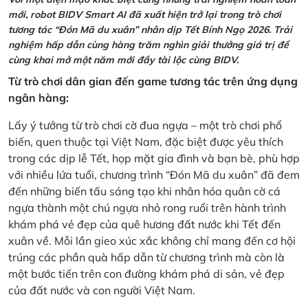
mới, robot BIDV Smart AI đã xuất hiện trở lại trong trò chơi
tương tác “Đón Mã du xuân” nhân dịp Tết Bính Ngọ 2026. Trải
nghiệm hấp dẫn cùng hàng trăm nghìn giải thưởng giá trị để
cùng khai mở một năm mới đầy tài lộc cùng BIDV.
Từ trò chơi dân gian đến game tương tác trên ứng dụng
ngân hàng:
Lấy ý tưởng từ trò chơi cờ đua ngựa – một trò chơi phổ
biến, quen thuộc tại Việt Nam, đặc biệt được yêu thích
trong các dịp lễ Tết, họp mặt gia đình và bạn bè, phù hợp
với nhiều lứa tuổi, chương trình “Đón Mã du xuân” đã đem
đến những biến tấu sáng tạo khi nhân hóa quân cờ cá
ngựa thành một chú ngựa nhỏ rong ruổi trên hành trình
khám phá vẻ đẹp của quê hương đất nước khi Tết đến
xuân về. Mỗi lần gieo xúc xắc không chỉ mang đến cơ hội
trúng các phần quà hấp dẫn từ chương trình mà còn là
một bước tiến trên con đường khám phá di sản, vẻ đẹp
của đất nước và con người Việt Nam.