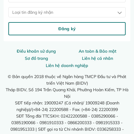
Loại tin đăng ký nhận
Đăng ký
Điều khoản sử dụng
An toàn & Bảo mật
Sơ đồ trang
Liên hệ cá nhân
Liên hệ doanh nghiệp
© Bản quyền 2018 thuộc về Ngân hàng TMCP Đầu tư và Phát
triển Việt Nam (BIDV)
Tháp BIDV, Số 194 Trần Quang Khải, Phường Hoàn Kiếm, TP Hà
Nội
SĐT tiếp nhận: 19009247 (Cá nhân)/ 19009248 (Doanh
nghiệp)/(+84-24) 22200588 - Fax: (+84-24) 22200399
SĐT Tổng đài TTCSKH: 02422200588 - 0385290066 -
0385190066 - 0981910333 - 0866200333 - 0981915333 -
0981951333 | SĐT gọi ra từ Chi nhánh BIDV: 0336258333 -