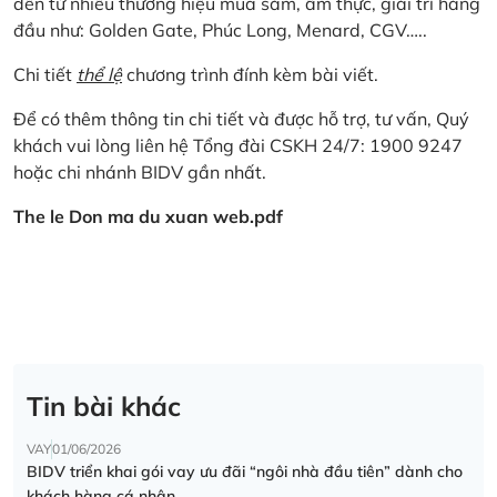
đến từ nhiều thương hiệu mua sắm, ẩm thực, giải trí hàng
đầu như: Golden Gate, Phúc Long, Menard, CGV…..
Chi tiết
thể lệ
chương trình đính kèm bài viết.
Để có thêm thông tin chi tiết và được hỗ trợ, tư vấn, Quý
khách vui lòng liên hệ Tổng đài CSKH 24/7: 1900 9247
hoặc chi nhánh BIDV gần nhất.
The le Don ma du xuan web.pdf
Tin bài khác
VAY
01/06/2026
BIDV triển khai gói vay ưu đãi “ngôi nhà đầu tiên” dành cho
khách hàng cá nhân