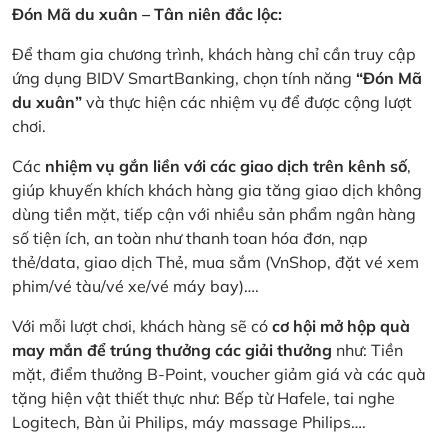
Đón Mã du xuân – Tân niên đắc lộc:
Để tham gia chương trình, khách hàng chỉ cần truy cập
ứng dụng BIDV SmartBanking, chọn tính năng
“Đón Mã
du xuân”
và thực hiện các nhiệm vụ để được cộng lượt
chơi.
Các
nhiệm vụ gắn liền với các giao dịch trên kênh số
,
giúp khuyến khích khách hàng gia tăng giao dịch không
dùng tiền mặt, tiếp cận với nhiều sản phẩm ngân hàng
số tiện ích, an toàn như thanh toan hóa đơn, nạp
thẻ/data, giao dịch Thẻ, mua sắm (VnShop, đặt vé xem
phim/vé tàu/vé xe/vé máy bay)….
Với mỗi lượt chơi, khách hàng sẽ có
cơ hội mở hộp quà
may mắn để trúng thưởng các giải thưởng
như: Tiền
mặt, điểm thưởng B-Point, voucher giảm giá và các quà
tặng hiện vật thiết thực như: Bếp từ Hafele, tai nghe
Logitech, Bàn ủi Philips, máy massage Philips….