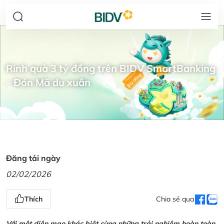
Rinh quà 3 tỷ đồng trên BIDV SmartBanking
– Đón Mã du xuân
Đăng tải ngày
02/02/2026
Thích
Chia sẻ qua
Với một diện mạo khác biệt cùng những trải nghiệm hoàn toàn