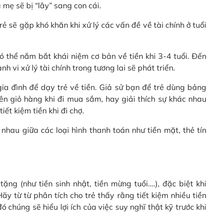
 mẹ sẽ bị “lây” sang con cái.
rẻ sẽ gặp khó khăn khi xử lý các vấn đề về tài chính ở tuổi
 thể nắm bắt khái niệm cơ bản về tiền khi 3-4 tuổi. Đến
 vi xử lý tài chính trong tương lai sẽ phát triển.
a đình để dạy trẻ về tiền. Giả sử bạn để trẻ dùng bảng
ên giỏ hàng khi đi mua sắm, hay giải thích sự khác nhau
ết kiệm tiền khi đi chợ.
nhau giữa các loại hình thanh toán như tiền mặt, thẻ tín
ặng (như tiền sinh nhật, tiền mừng tuổi….), đặc biệt khi
ãy từ từ phân tích cho trẻ thấy rằng tiết kiệm nhiều tiền
 chúng sẽ hiểu lợi ích của việc suy nghĩ thật kỹ trước khi