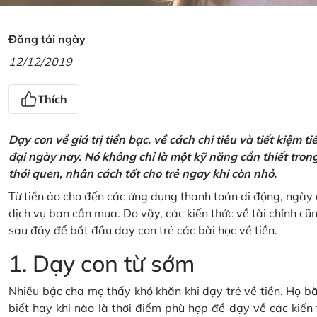
Đăng tải ngày
12/12/2019
Thích
Dạy con về giá trị tiền bạc, về cách chi tiêu và tiết kiệm 
đại ngày nay. Nó không chỉ là một kỹ năng cần thiết tro
thói quen, nhân cách tốt cho trẻ ngay khi còn nhỏ.
Từ tiền ảo cho đến các ứng dụng thanh toán di động, ngày 
dịch vụ bạn cần mua. Do vậy, các kiến thức về tài chính c
sau đây để bắt đầu dạy con trẻ các bài học về tiền.
1. Dạy con từ sớm
Nhiều bậc cha mẹ thấy khó khăn khi dạy trẻ về tiền. Họ bă
biết hay khi nào là thời điểm phù hợp để dạy về các kiến