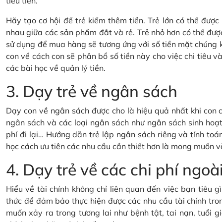
tiêu tiền.
Hãy tạo cơ hội để trẻ kiếm thêm tiền. Trẻ lớn có thể đượ
nhau giữa các sản phẩm đắt và rẻ. Trẻ nhỏ hơn có thể đượ
sử dụng để mua hàng sẽ tương ứng với số tiền mặt chúng 
con về cách con sẽ phân bổ số tiền này cho việc chi tiêu và 
các bài học về quản lý tiền.
3. Dạy trẻ về ngân sách
Dạy con về ngân sách được cho là hiệu quả nhất khi con c
ngân sách và các loại ngân sách như ngân sách sinh hoạt 
phí đi lại… Hướng dẫn trẻ lập ngân sách riêng và tính toán
học cách ưu tiên các nhu cầu cần thiết hơn là mong muốn v
4. Dạy trẻ về các chi phí ng
Hiểu về tài chính không chỉ liên quan đến việc bạn tiêu 
thức để đảm bảo thực hiện được các nhu cầu tài chính tron
muốn xảy ra trong tương lai như bệnh tật, tai nạn, tuổi gi