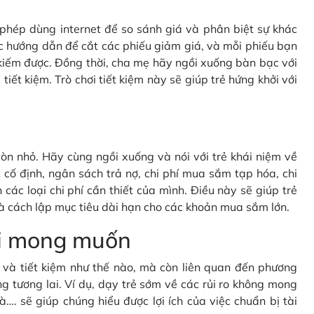
c phép dùng internet để so sánh giá và phân biệt sự khác
c hướng dẫn để cắt các phiếu giảm giá, và mỗi phiếu bạn
kiếm được. Đồng thời, cha mẹ hãy ngồi xuống bàn bạc với
tiết kiệm. Trò chơi tiết kiệm này sẽ giúp trẻ hứng khởi với
òn nhỏ. Hãy cùng ngồi xuống và nói với trẻ khái niệm về
cố định, ngân sách trả nợ, chi phí mua sắm tạp hóa, chi
 các loại chi phí cần thiết của mình. Điều này sẽ giúp trẻ
à cách lập mục tiêu dài hạn cho các khoản mua sắm lớn.
oài mong muốn
gì và tiết kiệm như thế nào, mà còn liên quan đến phương
g tương lai. Ví dụ, dạy trẻ sớm về các rủi ro không mong
à…. sẽ giúp chúng hiểu được lợi ích của việc chuẩn bị tài