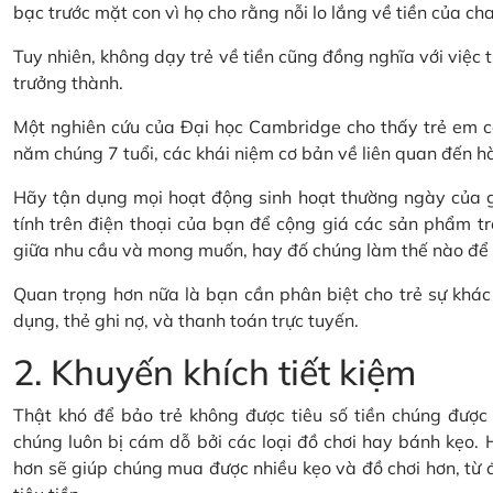
bạc trước mặt con vì họ cho rằng nỗi lo lắng về tiền của cha
Tuy nhiên, không dạy trẻ về tiền cũng đồng nghĩa với việc t
trưởng thành.
Một nghiên cứu của Đại học Cambridge cho thấy trẻ em có
năm chúng 7 tuổi, các khái niệm cơ bản về liên quan đến hành
Hãy tận dụng mọi hoạt động sinh hoạt thường ngày của gi
tính trên điện thoại của bạn để cộng giá các sản phẩm tr
giữa nhu cầu và mong muốn, hay đố chúng làm thế nào để ti
Quan trọng hơn nữa là bạn cần phân biệt cho trẻ sự khác 
dụng, thẻ ghi nợ, và thanh toán trực tuyến.
2. Khuyến khích tiết kiệm
Thật khó để bảo trẻ không được tiêu số tiền chúng được t
chúng luôn bị cám dỗ bởi các loại đồ chơi hay bánh kẹo. H
hơn sẽ giúp chúng mua được nhiều kẹo và đồ chơi hơn, từ đó