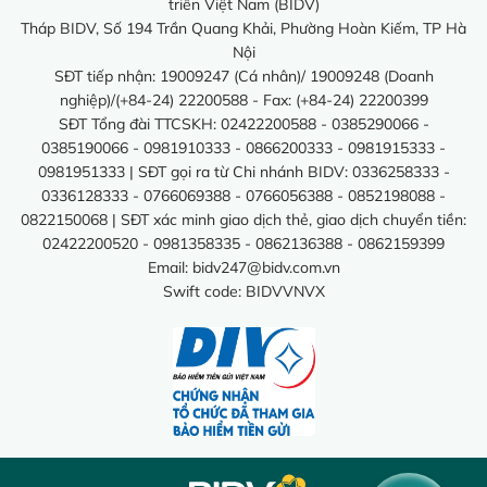
triển Việt Nam (BIDV)
Tháp BIDV, Số 194 Trần Quang Khải, Phường Hoàn Kiếm, TP Hà
Nội
SĐT tiếp nhận: 19009247 (Cá nhân)/ 19009248 (Doanh
nghiệp)/(+84-24) 22200588 - Fax: (+84-24) 22200399
SĐT Tổng đài TTCSKH: 02422200588 - 0385290066 -
0385190066 - 0981910333 - 0866200333 - 0981915333 -
0981951333 | SĐT gọi ra từ Chi nhánh BIDV: 0336258333 -
0336128333 - 0766069388 - 0766056388 - 0852198088 -
0822150068 | SĐT xác minh giao dịch thẻ, giao dịch chuyển tiền:
02422200520 - 0981358335 - 0862136388 - 0862159399
Email:
bidv247@bidv.com.vn
Swift code: BIDVVNVX