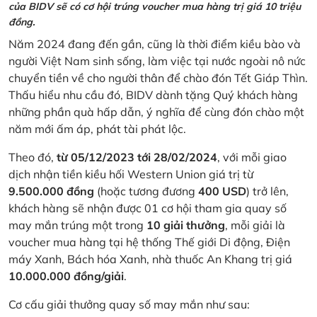
của BIDV sẽ có cơ hội trúng voucher mua hàng trị giá 10 triệu
đồng.
Năm 2024 đang đến gần, cũng là thời điểm kiều bào và
người Việt Nam sinh sống, làm việc tại nước ngoài nô nức
chuyển tiền về cho người thân để chào đón Tết Giáp Thìn.
Thấu hiểu nhu cầu đó, BIDV dành tặng Quý khách hàng
những phần quà hấp dẫn, ý nghĩa để cùng đón chào một
năm mới ấm áp, phát tài phát lộc.
Theo đó,
từ 05/12/2023 tới 28/02/2024
, với mỗi giao
dịch nhận tiền kiều hối Western Union giá trị từ
9.500.000 đồng
(hoặc tương đương
400 USD
) trở lên,
khách hàng sẽ nhận được 01 cơ hội tham gia quay số
may mắn trúng một trong
10 giải thưởng
, mỗi giải là
voucher mua hàng tại hệ thống Thế giới Di động, Điện
máy Xanh, Bách hóa Xanh, nhà thuốc An Khang trị giá
10.000.000 đồng/giải
.
Cơ cấu giải thưởng quay số may mắn như sau: