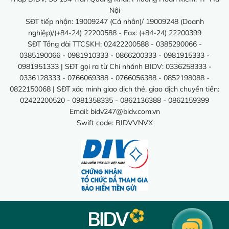
Nội
SĐT tiếp nhận: 19009247 (Cá nhân)/ 19009248 (Doanh
nghiệp)/(+84-24) 22200588 - Fax: (+84-24) 22200399
SĐT Tổng đài TTCSKH: 02422200588 - 0385290066 -
0385190066 - 0981910333 - 0866200333 - 0981915333 -
0981951333 | SĐT gọi ra từ Chi nhánh BIDV: 0336258333 -
0336128333 - 0766069388 - 0766056388 - 0852198088 -
0822150068 | SĐT xác minh giao dịch thẻ, giao dịch chuyển tiền:
02422200520 - 0981358335 - 0862136388 - 0862159399
Email:
bidv247@bidv.com.vn
Swift code: BIDVVNVX