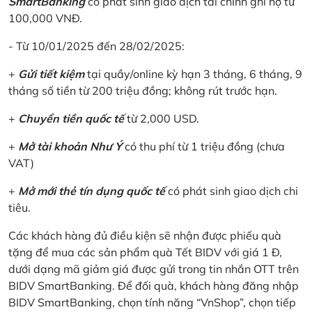
SmartBanking
có phát sinh giao dịch tài chính ghi nợ từ
100,000 VNĐ.
- Từ 10/01/2025 đến 28/02/2025:
+
Gửi tiết kiệm
tại quầy/online kỳ hạn 3 tháng, 6 tháng, 9
tháng số tiền từ 200 triệu đồng; không rút trước hạn.
+
Chuyển tiền quốc tế
từ 2,000 USD.
+
Mở tài khoản Như Ý
có thu phí từ 1 triệu đồng (chưa
VAT)
+
Mở mới thẻ tín dụng quốc tế
có phát sinh giao dịch chi
tiêu.
Các khách hàng đủ điều kiện sẽ nhận được phiếu quà
tặng để mua các sản phẩm quà Tết BIDV với giá 1 Đ,
dưới dạng mã giảm giá được gửi trong tin nhắn OTT trên
BIDV SmartBanking. Để đối quà, khách hàng đăng nhập
BIDV SmartBanking, chọn tính năng “VnShop”, chọn tiếp