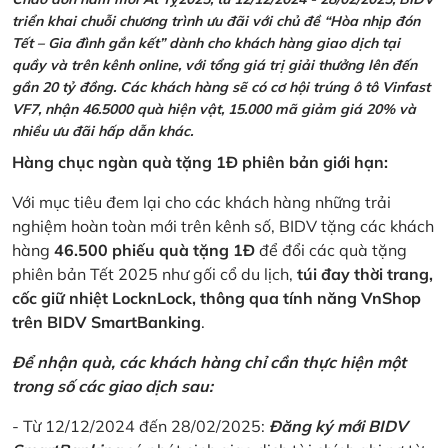
triển khai chuỗi chương trình ưu đãi với chủ đề “Hòa nhịp đón
Tết – Gia đình gắn kết” dành cho khách hàng giao dịch tại
quầy và trên kênh online, với tổng giá trị giải thưởng lên đến
gần 20 tỷ đồng. Các khách hàng sẽ có cơ hội trúng ô tô Vinfast
VF7, nhận 46.5000 quà hiện vật, 15.000 mã giảm giá 20% và
nhiều ưu đãi hấp dẫn khác.
Hàng chục ngàn quà tặng 1Đ phiên bản giới hạn:
Với mục tiêu đem lại cho các khách hàng những trải
nghiệm hoàn toàn mới trên kênh số, BIDV tặng các khách
hàng
46.500 phiếu quà tặng 1Đ
để đổi các quà tặng
phiên bản Tết 2025 như gối cổ du lịch,
túi đay thời trang,
cốc giữ nhiệt LocknLock, thông qua tính năng VnShop
trên BIDV SmartBanking
.
Để nhận quà, các khách hàng chỉ cần thực hiện một
trong số các giao dịch sau:
- Từ 12/12/2024 đến 28/02/2025:
Đăng ký mới BIDV