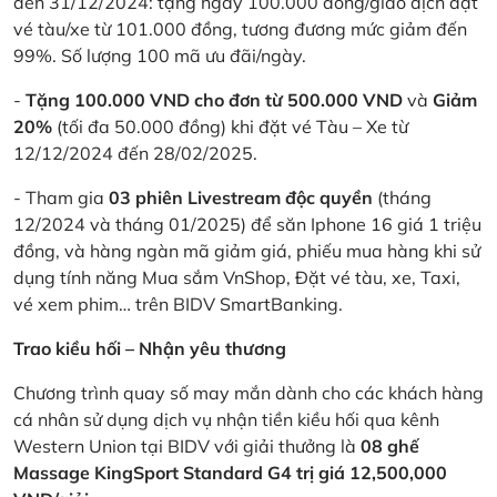
đến 31/12/2024: tặng ngay 100.000 đồng/giao dịch đặt
vé tàu/xe từ 101.000 đồng, tương đương mức giảm đến
99%. Số lượng 100 mã ưu đãi/ngày.
-
Tặng 100.000 VND cho đơn từ 500.000 VND
và
Giảm
20%
(tối đa 50.000 đồng) khi đặt vé Tàu – Xe từ
12/12/2024 đến 28/02/2025.
- Tham gia
03 phiên Livestream độc quyền
(tháng
12/2024 và tháng 01/2025) để săn Iphone 16 giá 1 triệu
đồng, và hàng ngàn mã giảm giá, phiếu mua hàng khi sử
dụng tính năng Mua sắm VnShop, Đặt vé tàu, xe, Taxi,
vé xem phim… trên BIDV SmartBanking.
Trao kiều hối – Nhận yêu thương
Chương trình quay số may mắn dành cho các khách hàng
cá nhân sử dụng dịch vụ nhận tiền kiều hối qua kênh
Western Union tại BIDV với giải thưởng là
08 ghế
Massage KingSport Standard G4 trị giá 12,500,000