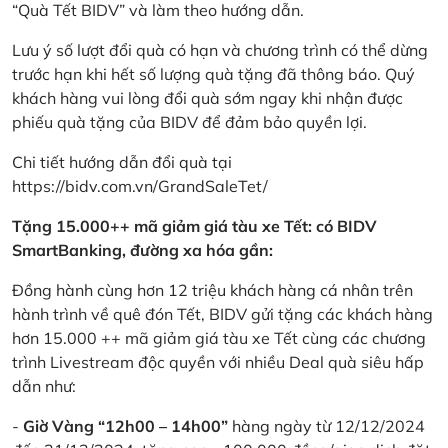
“Quà Tết BIDV” và làm theo hướng dẫn.
Lưu ý số lượt đổi quà có hạn và chương trình có thể dừng
trước hạn khi hết số lượng quà tặng đã thông báo. Quý
khách hàng vui lòng đổi quà sớm ngay khi nhận được
phiếu quà tặng của BIDV để đảm bảo quyền lợi.
Chi tiết hướng dẫn đổi quà tại
https://bidv.com.vn/GrandSaleTet/
Tặng 15.000++ mã giảm giá tàu xe Tết: có BIDV
SmartBanking, đường xa hóa gần:
Đồng hành cùng hơn 12 triệu khách hàng cá nhân trên
hành trình về quê đón Tết, BIDV gửi tặng các khách hàng
hơn 15.000 ++ mã giảm giá tàu xe Tết cùng các chương
trình Livestream độc quyền với nhiều Deal quà siêu hấp
dẫn như:
-
Giờ Vàng “12h00 – 14h00”
hàng ngày từ 12/12/2024