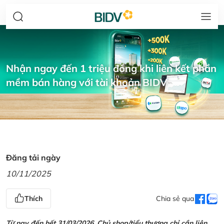
Nhận ngay đến 1 triệu đồng khi liên kết phần
mềm bán hàng với tài khoản BIDV
Đăng tải ngày
10/11/2025
Thích
Chia sẻ qua
Từ nay đến hết 31/03/2026, Chủ shop/tiểu thương chỉ cần liên