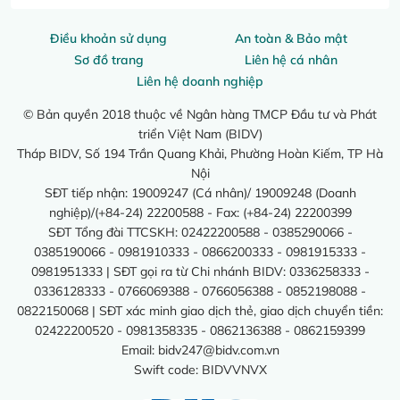
Điều khoản sử dụng
An toàn & Bảo mật
Sơ đồ trang
Liên hệ cá nhân
Liên hệ doanh nghiệp
© Bản quyền 2018 thuộc về Ngân hàng TMCP Đầu tư và Phát
triển Việt Nam (BIDV)
Tháp BIDV, Số 194 Trần Quang Khải, Phường Hoàn Kiếm, TP Hà
Nội
SĐT tiếp nhận: 19009247 (Cá nhân)/ 19009248 (Doanh
nghiệp)/(+84-24) 22200588 - Fax: (+84-24) 22200399
SĐT Tổng đài TTCSKH: 02422200588 - 0385290066 -
0385190066 - 0981910333 - 0866200333 - 0981915333 -
0981951333 | SĐT gọi ra từ Chi nhánh BIDV: 0336258333 -
0336128333 - 0766069388 - 0766056388 - 0852198088 -
0822150068 | SĐT xác minh giao dịch thẻ, giao dịch chuyển tiền:
02422200520 - 0981358335 - 0862136388 - 0862159399
Email:
bidv247@bidv.com.vn
Swift code: BIDVVNVX