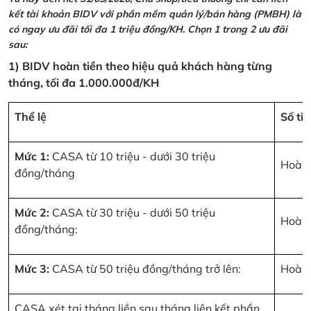
kết tài khoản BIDV với phần mềm quản lý/bán hàng (PMBH) là
có ngay ưu đãi tối đa 1 triệu đồng/KH. Chọn 1 trong 2 ưu đãi
sau:
1) BIDV hoàn tiền theo hiệu quả khách hàng từng
tháng, tối đa 1.000.000đ/KH
Thể lệ
Số ti
Mức 1:
CASA từ 10 triệu - dưới 30 triệu
Hoàn 
đồng/tháng
Mức 2:
CASA từ 30 triệu - dưới 50 triệu
Hoàn 
đồng/tháng:
Mức 3:
CASA từ 50 triệu đồng/tháng trở lên:
Hoàn 
CASA xét tại tháng liền sau tháng liên kết phần