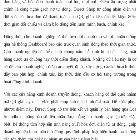
đơn hàng và hóa đơn thanh toán mọi lúc, mọi nơi. Điểm ấn tượng nhất
chính là công nghệ gạch nợ tự động, Direct Shop tự động nhận diện và
đối soát các hóa đơn đã thanh toán qua QR, giúp kế toán tiết kiệm 80%
thời gian đối chiếu và đảm bảo dòng tiền luôn minh bạch, chính xác.
Đồng thời, chủ doanh nghiệp có thể theo dõi doanh thu và lợi nhuận thông
qua hệ thống Dashboard báo cáo trực quan sinh động theo thời gian thực.
Chủ doanh nghiệp có thể nhanh chóng nắm bắt tình hình bán hàng, mặt
hàng được ưa chuộng hay thời điểm đông khách. Những dữ liệu này là cơ
sở để chủ doanh nghiệp đưa các quyết định, xây dựng các kế hoạch thúc
đẩy bán phù hợp, chính xác, kịp thời, đón đầu cơ hội tăng trưởng trong
hoạt động kinh doanh.
Với các cửa hàng kinh doanh truyền thống, khách hàng có thể quét nhầm
mã QR giả hay nhân viên phải chụp ảnh màn hình đối soát. Để khắc phục
nhược điểm này, Direct Shop hỗ trợ liên kết và quản lý bán hàng qua Loa
Soundbox, thông báo số tiền nhận được bằng âm thanh ngay lập tức. Đặc
biệt, hệ thống tích hợp sẵn tính năng xuất hóa đơn điện tử tự động, giúp
doanh nghiệp luôn tuân thủ đúng quy định pháp luật hiện hành mà không
cần tốn thêm chi phí hay nhân sự vận hành riêng biệt.