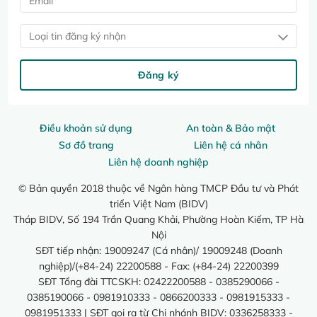
Loại tin đăng ký nhận
Đăng ký
Điều khoản sử dụng
An toàn & Bảo mật
Sơ đồ trang
Liên hệ cá nhân
Liên hệ doanh nghiệp
© Bản quyền 2018 thuộc về Ngân hàng TMCP Đầu tư và Phát
triển Việt Nam (BIDV)
Tháp BIDV, Số 194 Trần Quang Khải, Phường Hoàn Kiếm, TP Hà
Nội
SĐT tiếp nhận: 19009247 (Cá nhân)/ 19009248 (Doanh
nghiệp)/(+84-24) 22200588 - Fax: (+84-24) 22200399
SĐT Tổng đài TTCSKH: 02422200588 - 0385290066 -
0385190066 - 0981910333 - 0866200333 - 0981915333 -
0981951333 | SĐT gọi ra từ Chi nhánh BIDV: 0336258333 -