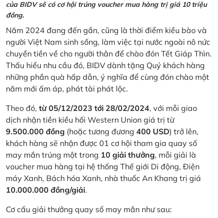
của BIDV sẽ có cơ hội trúng voucher mua hàng trị giá 10 triệu
đồng.
Năm 2024 đang đến gần, cũng là thời điểm kiều bào và
người Việt Nam sinh sống, làm việc tại nước ngoài nô nức
chuyển tiền về cho người thân để chào đón Tết Giáp Thìn.
Thấu hiểu nhu cầu đó, BIDV dành tặng Quý khách hàng
những phần quà hấp dẫn, ý nghĩa để cùng đón chào một
năm mới ấm áp, phát tài phát lộc.
Theo đó,
từ 05/12/2023 tới 28/02/2024
, với mỗi giao
dịch nhận tiền kiều hối Western Union giá trị từ
9.500.000 đồng
(hoặc tương đương
400 USD
) trở lên,
khách hàng sẽ nhận được 01 cơ hội tham gia quay số
may mắn trúng một trong
10 giải thưởng
, mỗi giải là
voucher mua hàng tại hệ thống Thế giới Di động, Điện
máy Xanh, Bách hóa Xanh, nhà thuốc An Khang trị giá
10.000.000 đồng/giải
.
Cơ cấu giải thưởng quay số may mắn như sau: