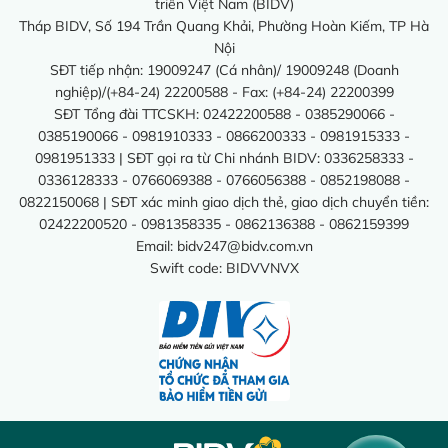
triển Việt Nam (BIDV)
Tháp BIDV, Số 194 Trần Quang Khải, Phường Hoàn Kiếm, TP Hà
Nội
SĐT tiếp nhận: 19009247 (Cá nhân)/ 19009248 (Doanh
nghiệp)/(+84-24) 22200588 - Fax: (+84-24) 22200399
SĐT Tổng đài TTCSKH: 02422200588 - 0385290066 -
0385190066 - 0981910333 - 0866200333 - 0981915333 -
0981951333 | SĐT gọi ra từ Chi nhánh BIDV: 0336258333 -
0336128333 - 0766069388 - 0766056388 - 0852198088 -
0822150068 | SĐT xác minh giao dịch thẻ, giao dịch chuyển tiền:
02422200520 - 0981358335 - 0862136388 - 0862159399
Email:
bidv247@bidv.com.vn
Swift code: BIDVVNVX