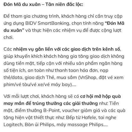
Đón Mã du xuân – Tân niên đắc lộc:
Để tham gia chương trình, khách hàng chỉ cần truy cập
ứng dụng BIDV SmartBanking, chọn tính năng
“Đón Mã
du xuân”
và thực hiện các nhiệm vụ để được cộng lượt
chơi.
Các
nhiệm vụ gắn liền với các giao dịch trên kênh số
,
giúp khuyến khích khách hàng gia tăng giao dịch không
dùng tiền mặt, tiếp cận với nhiều sản phẩm ngân hàng
số tiện ích, an toàn như thanh toan hóa đơn, nạp
thẻ/data, giao dịch Thẻ, mua sắm (VnShop, đặt vé xem
phim/vé tàu/vé xe/vé máy bay)….
Với mỗi lượt chơi, khách hàng sẽ có
cơ hội mở hộp quà
may mắn để trúng thưởng các giải thưởng
như: Tiền
mặt, điểm thưởng B-Point, voucher giảm giá và các quà
tặng hiện vật thiết thực như: Bếp từ Hafele, tai nghe
Logitech, Bàn ủi Philips, máy massage Philips….