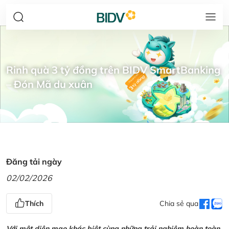
Rinh quà 3 tỷ đồng trên BIDV SmartBanking
– Đón Mã du xuân
Đăng tải ngày
02/02/2026
Thích
Chia sẻ qua
Với một diện mạo khác biệt cùng những trải nghiệm hoàn toàn