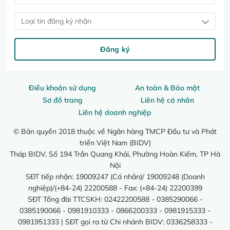
Loại tin đăng ký nhận
Đăng ký
Điều khoản sử dụng
An toàn & Bảo mật
Sơ đồ trang
Liên hệ cá nhân
Liên hệ doanh nghiệp
© Bản quyền 2018 thuộc về Ngân hàng TMCP Đầu tư và Phát
triển Việt Nam (BIDV)
Tháp BIDV, Số 194 Trần Quang Khải, Phường Hoàn Kiếm, TP Hà
Nội
SĐT tiếp nhận: 19009247 (Cá nhân)/ 19009248 (Doanh
nghiệp)/(+84-24) 22200588 - Fax: (+84-24) 22200399
SĐT Tổng đài TTCSKH: 02422200588 - 0385290066 -
0385190066 - 0981910333 - 0866200333 - 0981915333 -
0981951333 | SĐT gọi ra từ Chi nhánh BIDV: 0336258333 -