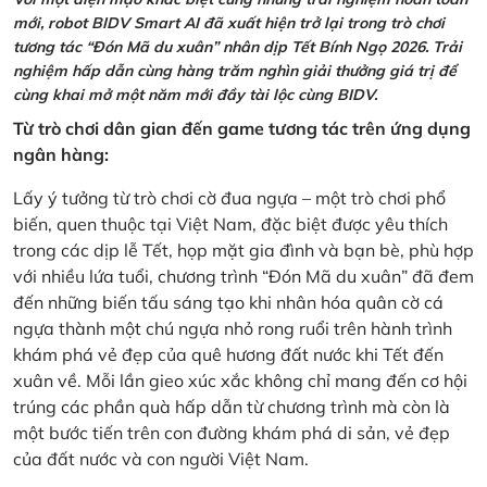
mới, robot BIDV Smart AI đã xuất hiện trở lại trong trò chơi
tương tác “Đón Mã du xuân” nhân dịp Tết Bính Ngọ 2026. Trải
nghiệm hấp dẫn cùng hàng trăm nghìn giải thưởng giá trị để
cùng khai mở một năm mới đầy tài lộc cùng BIDV.
Từ trò chơi dân gian đến game tương tác trên ứng dụng
ngân hàng:
Lấy ý tưởng từ trò chơi cờ đua ngựa – một trò chơi phổ
biến, quen thuộc tại Việt Nam, đặc biệt được yêu thích
trong các dịp lễ Tết, họp mặt gia đình và bạn bè, phù hợp
với nhiều lứa tuổi, chương trình “Đón Mã du xuân” đã đem
đến những biến tấu sáng tạo khi nhân hóa quân cờ cá
ngựa thành một chú ngựa nhỏ rong ruổi trên hành trình
khám phá vẻ đẹp của quê hương đất nước khi Tết đến
xuân về. Mỗi lần gieo xúc xắc không chỉ mang đến cơ hội
trúng các phần quà hấp dẫn từ chương trình mà còn là
một bước tiến trên con đường khám phá di sản, vẻ đẹp
của đất nước và con người Việt Nam.