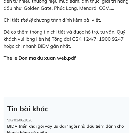
đến từ nhiều thương hiệu mua sắm, ẩm thực, giải trí hàng
đầu như: Golden Gate, Phúc Long, Menard, CGV…..
Chi tiết
thể lệ
chương trình đính kèm bài viết.
Để có thêm thông tin chi tiết và được hỗ trợ, tư vấn, Quý
khách vui lòng liên hệ Tổng đài CSKH 24/7: 1900 9247
hoặc chi nhánh BIDV gần nhất.
The le Don ma du xuan web.pdf
Tin bài khác
VAY
01/06/2026
BIDV triển khai gói vay ưu đãi “ngôi nhà đầu tiên” dành cho
khách hàng cá nhân