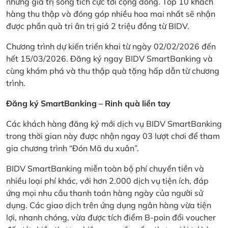
những giá trị sống tích cực tới cộng đồng. Top 10 khách
hàng thu thập và đóng góp nhiều hoa mai nhất sẽ nhận
được phần quà tri ân trị giá 2 triệu đồng từ BIDV.
Chương trình dự kiến triển khai từ ngày 02/02/2026 đến
hết 15/03/2026. Đăng ký ngay BIDV SmartBanking và
cùng khám phá và thu thập quà tặng hấp dẫn từ chương
trình.
Đăng ký SmartBanking – Rinh quà liền tay
Các khách hàng đăng ký mới dịch vụ BIDV SmartBanking
trong thời gian này được nhận ngay 03 lượt chơi để tham
gia chương trình “Đón Mã du xuân”.
BIDV SmartBanking miễn toàn bộ phí chuyển tiền và
nhiều loại phí khác, với hơn 2.000 dịch vụ tiện ích, đáp
ứng mọi nhu cầu thanh toán hàng ngày của người sử
dụng. Các giao dịch trên ứng dụng ngân hàng vừa tiện
lợi, nhanh chóng, vừa được tích điểm B-poin đổi voucher