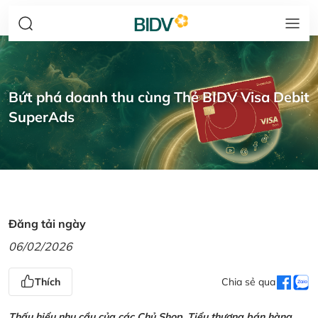
Bứt phá doanh thu cùng Thẻ BIDV Visa Debit
SuperAds
Đăng tải ngày
06/02/2026
Thích
Chia sẻ qua
Thấu hiểu nhu cầu của các Chủ Shop, Tiểu thương bán hàng