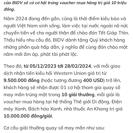
của BIDV sẽ có cơ hội trúng voucher mua hàng trị giá 10 triệu
đồng.
Năm 2024 đang đến gần, cũng là thời điểm kiều bào và
người Việt Nam sinh sống, làm việc tại nước ngoài nô nức
chuyển tiền về cho người thân để chào đón Tết Giáp Thìn.
Thấu hiểu nhu cầu đó, BIDV dành tặng Quý khách hàng
những phần quà hấp dẫn, ý nghĩa để cùng đón chào một
năm mới ấm áp, phát tài phát lộc.
Theo đó,
từ 05/12/2023 tới 28/02/2024
, với mỗi giao
dịch nhận tiền kiều hối Western Union giá trị từ
9.500.000 đồng
(hoặc tương đương
400 USD
) trở lên,
khách hàng sẽ nhận được 01 cơ hội tham gia quay số
may mắn trúng một trong
10 giải thưởng
, mỗi giải là
voucher mua hàng tại hệ thống Thế giới Di động, Điện
máy Xanh, Bách hóa Xanh, nhà thuốc An Khang trị giá
10.000.000 đồng/giải
.
Cơ cấu giải thưởng quay số may mắn như sau: