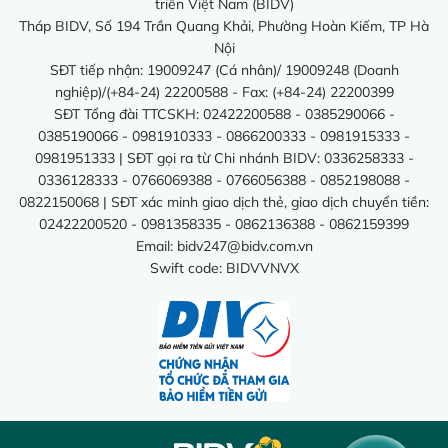
triển Việt Nam (BIDV)
Tháp BIDV, Số 194 Trần Quang Khải, Phường Hoàn Kiếm, TP Hà
Nội
SĐT tiếp nhận: 19009247 (Cá nhân)/ 19009248 (Doanh
nghiệp)/(+84-24) 22200588 - Fax: (+84-24) 22200399
SĐT Tổng đài TTCSKH: 02422200588 - 0385290066 -
0385190066 - 0981910333 - 0866200333 - 0981915333 -
0981951333 | SĐT gọi ra từ Chi nhánh BIDV: 0336258333 -
0336128333 - 0766069388 - 0766056388 - 0852198088 -
0822150068 | SĐT xác minh giao dịch thẻ, giao dịch chuyển tiền:
02422200520 - 0981358335 - 0862136388 - 0862159399
Email:
bidv247@bidv.com.vn
Swift code: BIDVVNVX