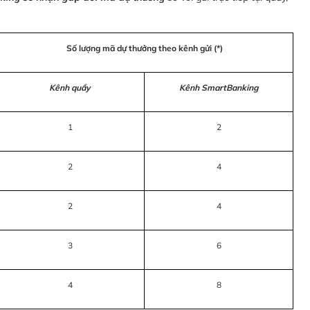
Số lượng mã dự thưởng theo kênh gửi (*)
Kênh quầy
Kênh SmartBanking
1
2
2
4
2
4
3
6
4
8