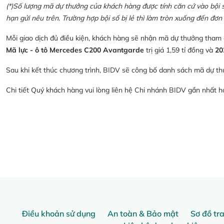
(*)Số lượng mã dự thưởng của khách hàng được tính căn cứ vào bội số 
hạn gửi nêu trên. Trường hợp bội số bị lẻ thì làm tròn xuống đến đơn 
Mỗi giao dịch đủ điều kiện, khách hàng sẽ nhận mã dự thưởng tham
Mã lực - ô tô Mercedes C200 Avantgarde
trị giá 1,59 tỉ đồng và
20
Sau khi kết thúc chương trình, BIDV sẽ công bố danh sách mã dự th
Chi tiết Quý khách hàng vui lòng liên hệ Chi nhánh BIDV gần nhất 
Điều khoản sử dụng
An toàn & Bảo mật
Sơ đồ tr