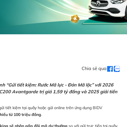
Chia sẻ qua
h “Gửi tiết kiệm: Rước Mã lực - Đón Mã lộc” với 2026
C200 Avantgarde trị giá 1,59 tỷ đồng và 2025 giải tiền
ửi tiết kiệm tại quầy hoặc gửi online trên ứng dụng BIDV
thiểu từ 100 triệu đồng
.
nking sẽ nhận gấp đôi mã dự thưởng
so với gửi trực tiếp tại quầy,