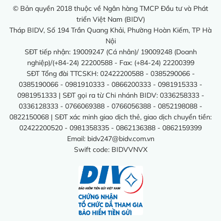
© Bản quyền 2018 thuộc về Ngân hàng TMCP Đầu tư và Phát
triển Việt Nam (BIDV)
Tháp BIDV, Số 194 Trần Quang Khải, Phường Hoàn Kiếm, TP Hà
Nội
SĐT tiếp nhận: 19009247 (Cá nhân)/ 19009248 (Doanh
nghiệp)/(+84-24) 22200588 - Fax: (+84-24) 22200399
SĐT Tổng đài TTCSKH: 02422200588 - 0385290066 -
0385190066 - 0981910333 - 0866200333 - 0981915333 -
0981951333 | SĐT gọi ra từ Chi nhánh BIDV: 0336258333 -
0336128333 - 0766069388 - 0766056388 - 0852198088 -
0822150068 | SĐT xác minh giao dịch thẻ, giao dịch chuyển tiền:
02422200520 - 0981358335 - 0862136388 - 0862159399
Email:
bidv247@bidv.com.vn
Swift code: BIDVVNVX