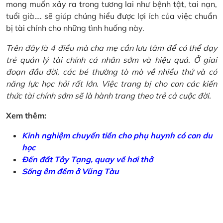
mong muốn xảy ra trong tương lai như bệnh tật, tai nạn,
tuổi già…. sẽ giúp chúng hiểu được lợi ích của việc chuẩn
bị tài chính cho những tình huống này.
Trên đây là 4 điều mà cha mẹ cần lưu tâm để có thể dạy
trẻ quản lý tài chính cá nhân sớm và hiệu quả. Ở giai
đoạn đầu đời, các bé thường tò mò về nhiều thứ và có
năng lực học hỏi rất lớn. Việc trang bị cho con các kiến
thức tài chính sớm sẽ là hành trang theo trẻ cả cuộc đời.
Xem thêm:
Kinh nghiệm chuyển tiền cho phụ huynh có con du
học
Đến đất Tây Tạng, quay về hơi thở
Sống êm đềm ở Vũng Tàu