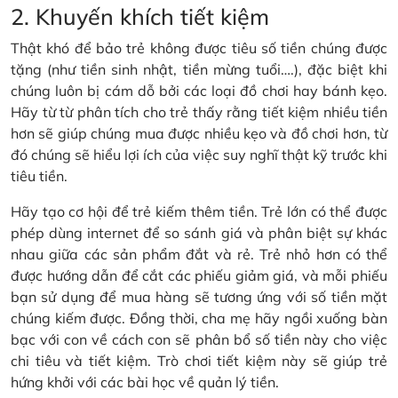
2. Khuyến khích tiết kiệm
Thật khó để bảo trẻ không được tiêu số tiền chúng được
tặng (như tiền sinh nhật, tiền mừng tuổi….), đặc biệt khi
chúng luôn bị cám dỗ bởi các loại đồ chơi hay bánh kẹo.
Hãy từ từ phân tích cho trẻ thấy rằng tiết kiệm nhiều tiền
hơn sẽ giúp chúng mua được nhiều kẹo và đồ chơi hơn, từ
đó chúng sẽ hiểu lợi ích của việc suy nghĩ thật kỹ trước khi
tiêu tiền.
Hãy tạo cơ hội để trẻ kiếm thêm tiền. Trẻ lớn có thể được
phép dùng internet để so sánh giá và phân biệt sự khác
nhau giữa các sản phẩm đắt và rẻ. Trẻ nhỏ hơn có thể
được hướng dẫn để cắt các phiếu giảm giá, và mỗi phiếu
bạn sử dụng để mua hàng sẽ tương ứng với số tiền mặt
chúng kiếm được. Đồng thời, cha mẹ hãy ngồi xuống bàn
bạc với con về cách con sẽ phân bổ số tiền này cho việc
chi tiêu và tiết kiệm. Trò chơi tiết kiệm này sẽ giúp trẻ
hứng khởi với các bài học về quản lý tiền.