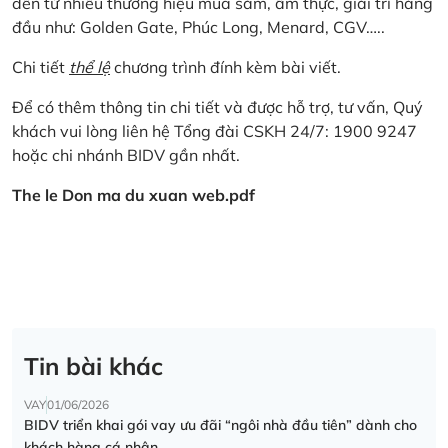
đến từ nhiều thương hiệu mua sắm, ẩm thực, giải trí hàng
đầu như: Golden Gate, Phúc Long, Menard, CGV…..
Chi tiết
thể lệ
chương trình đính kèm bài viết.
Để có thêm thông tin chi tiết và được hỗ trợ, tư vấn, Quý
khách vui lòng liên hệ Tổng đài CSKH 24/7: 1900 9247
hoặc chi nhánh BIDV gần nhất.
The le Don ma du xuan web.pdf
Tin bài khác
VAY
01/06/2026
BIDV triển khai gói vay ưu đãi “ngôi nhà đầu tiên” dành cho
khách hàng cá nhân