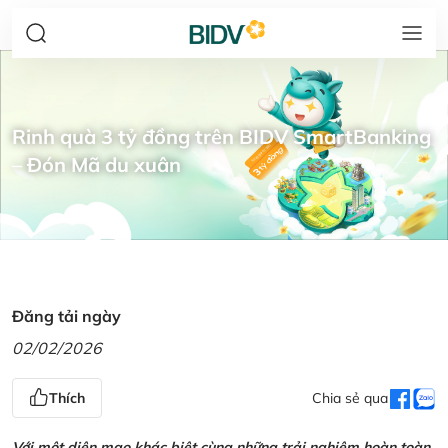
Rinh quà 3 tỷ đồng trên BIDV SmartBanking
– Đón Mã du xuân
Đăng tải ngày
02/02/2026
Thích
Chia sẻ qua
Với một diện mạo khác biệt cùng những trải nghiệm hoàn toàn