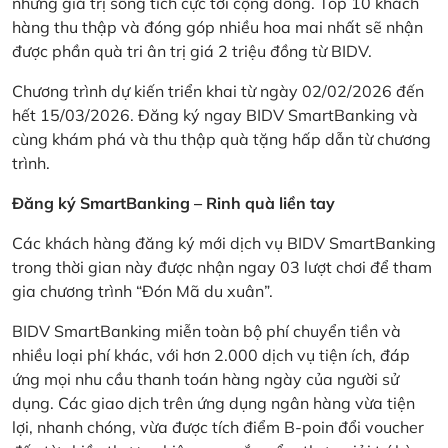
những giá trị sống tích cực tới cộng đồng. Top 10 khách
hàng thu thập và đóng góp nhiều hoa mai nhất sẽ nhận
được phần quà tri ân trị giá 2 triệu đồng từ BIDV.
Chương trình dự kiến triển khai từ ngày 02/02/2026 đến
hết 15/03/2026. Đăng ký ngay BIDV SmartBanking và
cùng khám phá và thu thập quà tặng hấp dẫn từ chương
trình.
Đăng ký SmartBanking – Rinh quà liền tay
Các khách hàng đăng ký mới dịch vụ BIDV SmartBanking
trong thời gian này được nhận ngay 03 lượt chơi để tham
gia chương trình “Đón Mã du xuân”.
BIDV SmartBanking miễn toàn bộ phí chuyển tiền và
nhiều loại phí khác, với hơn 2.000 dịch vụ tiện ích, đáp
ứng mọi nhu cầu thanh toán hàng ngày của người sử
dụng. Các giao dịch trên ứng dụng ngân hàng vừa tiện
lợi, nhanh chóng, vừa được tích điểm B-poin đổi voucher