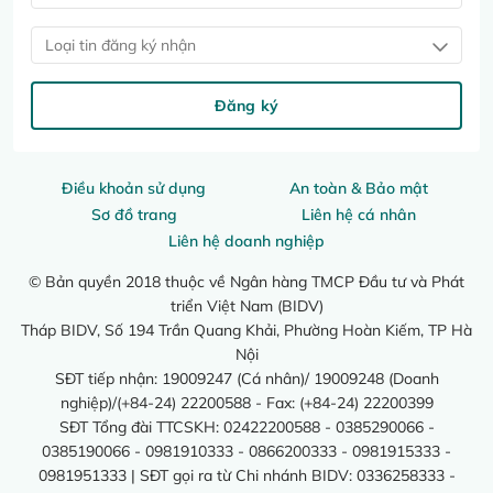
Loại tin đăng ký nhận
Đăng ký
Điều khoản sử dụng
An toàn & Bảo mật
Sơ đồ trang
Liên hệ cá nhân
Liên hệ doanh nghiệp
© Bản quyền 2018 thuộc về Ngân hàng TMCP Đầu tư và Phát
triển Việt Nam (BIDV)
Tháp BIDV, Số 194 Trần Quang Khải, Phường Hoàn Kiếm, TP Hà
Nội
SĐT tiếp nhận: 19009247 (Cá nhân)/ 19009248 (Doanh
nghiệp)/(+84-24) 22200588 - Fax: (+84-24) 22200399
SĐT Tổng đài TTCSKH: 02422200588 - 0385290066 -
0385190066 - 0981910333 - 0866200333 - 0981915333 -
0981951333 | SĐT gọi ra từ Chi nhánh BIDV: 0336258333 -