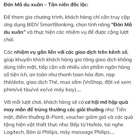
Đón Mã du xuân – Tân niên đắc lộc:
Để tham gia chương trình, khách hàng chỉ cần truy cập
ứng dụng BIDV SmartBanking, chọn tính năng
“Đón Mã
du xuân”
và thực hiện các nhiệm vụ để được cộng lượt
chơi.
Các
nhiệm vụ gắn liền với các giao dịch trên kênh số
,
giúp khuyến khích khách hàng gia tăng giao dịch không
dùng tiền mặt, tiếp cận với nhiều sản phẩm ngân hàng
số tiện ích, an toàn như thanh toan hóa đơn, nạp
thẻ/data, giao dịch Thẻ, mua sắm (VnShop, đặt vé xem
phim/vé tàu/vé xe/vé máy bay)….
Với mỗi lượt chơi, khách hàng sẽ có
cơ hội mở hộp quà
may mắn để trúng thưởng các giải thưởng
như: Tiền
mặt, điểm thưởng B-Point, voucher giảm giá và các quà
tặng hiện vật thiết thực như: Bếp từ Hafele, tai nghe
Logitech, Bàn ủi Philips, máy massage Philips….