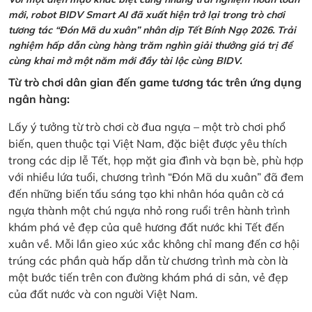
mới, robot BIDV Smart AI đã xuất hiện trở lại trong trò chơi
tương tác “Đón Mã du xuân” nhân dịp Tết Bính Ngọ 2026. Trải
nghiệm hấp dẫn cùng hàng trăm nghìn giải thưởng giá trị để
cùng khai mở một năm mới đầy tài lộc cùng BIDV.
Từ trò chơi dân gian đến game tương tác trên ứng dụng
ngân hàng:
Lấy ý tưởng từ trò chơi cờ đua ngựa – một trò chơi phổ
biến, quen thuộc tại Việt Nam, đặc biệt được yêu thích
trong các dịp lễ Tết, họp mặt gia đình và bạn bè, phù hợp
với nhiều lứa tuổi, chương trình “Đón Mã du xuân” đã đem
đến những biến tấu sáng tạo khi nhân hóa quân cờ cá
ngựa thành một chú ngựa nhỏ rong ruổi trên hành trình
khám phá vẻ đẹp của quê hương đất nước khi Tết đến
xuân về. Mỗi lần gieo xúc xắc không chỉ mang đến cơ hội
trúng các phần quà hấp dẫn từ chương trình mà còn là
một bước tiến trên con đường khám phá di sản, vẻ đẹp
của đất nước và con người Việt Nam.