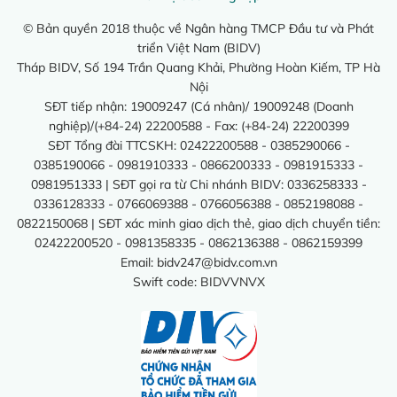
© Bản quyền 2018 thuộc về Ngân hàng TMCP Đầu tư và Phát
triển Việt Nam (BIDV)
Tháp BIDV, Số 194 Trần Quang Khải, Phường Hoàn Kiếm, TP Hà
Nội
SĐT tiếp nhận: 19009247 (Cá nhân)/ 19009248 (Doanh
nghiệp)/(+84-24) 22200588 - Fax: (+84-24) 22200399
SĐT Tổng đài TTCSKH: 02422200588 - 0385290066 -
0385190066 - 0981910333 - 0866200333 - 0981915333 -
0981951333 | SĐT gọi ra từ Chi nhánh BIDV: 0336258333 -
0336128333 - 0766069388 - 0766056388 - 0852198088 -
0822150068 | SĐT xác minh giao dịch thẻ, giao dịch chuyển tiền:
02422200520 - 0981358335 - 0862136388 - 0862159399
Email:
bidv247@bidv.com.vn
Swift code: BIDVVNVX