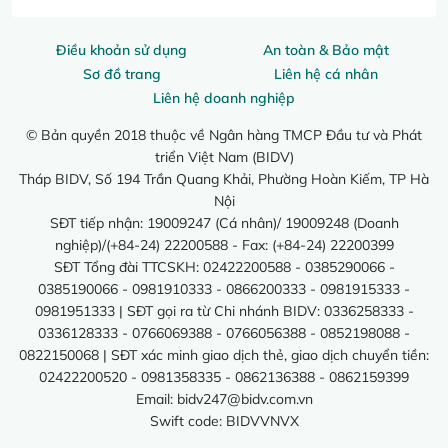
Điều khoản sử dụng
An toàn & Bảo mật
Sơ đồ trang
Liên hệ cá nhân
Liên hệ doanh nghiệp
© Bản quyền 2018 thuộc về Ngân hàng TMCP Đầu tư và Phát
triển Việt Nam (BIDV)
Tháp BIDV, Số 194 Trần Quang Khải, Phường Hoàn Kiếm, TP Hà
Nội
SĐT tiếp nhận: 19009247 (Cá nhân)/ 19009248 (Doanh
nghiệp)/(+84-24) 22200588 - Fax: (+84-24) 22200399
SĐT Tổng đài TTCSKH: 02422200588 - 0385290066 -
0385190066 - 0981910333 - 0866200333 - 0981915333 -
0981951333 | SĐT gọi ra từ Chi nhánh BIDV: 0336258333 -
0336128333 - 0766069388 - 0766056388 - 0852198088 -
0822150068 | SĐT xác minh giao dịch thẻ, giao dịch chuyển tiền:
02422200520 - 0981358335 - 0862136388 - 0862159399
Email:
bidv247@bidv.com.vn
Swift code: BIDVVNVX