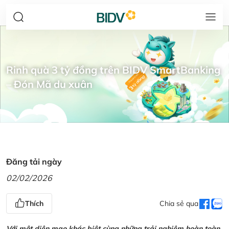
Rinh quà 3 tỷ đồng trên BIDV SmartBanking
– Đón Mã du xuân
Đăng tải ngày
02/02/2026
Thích
Chia sẻ qua
Với một diện mạo khác biệt cùng những trải nghiệm hoàn toàn