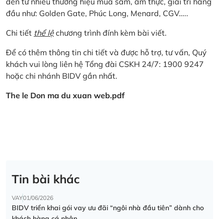
đến từ nhiều thương hiệu mua sắm, ẩm thực, giải trí hàng
đầu như: Golden Gate, Phúc Long, Menard, CGV…..
Chi tiết
thể lệ
chương trình đính kèm bài viết.
Để có thêm thông tin chi tiết và được hỗ trợ, tư vấn, Quý
khách vui lòng liên hệ Tổng đài CSKH 24/7: 1900 9247
hoặc chi nhánh BIDV gần nhất.
The le Don ma du xuan web.pdf
Tin bài khác
VAY
01/06/2026
BIDV triển khai gói vay ưu đãi “ngôi nhà đầu tiên” dành cho
khách hàng cá nhân