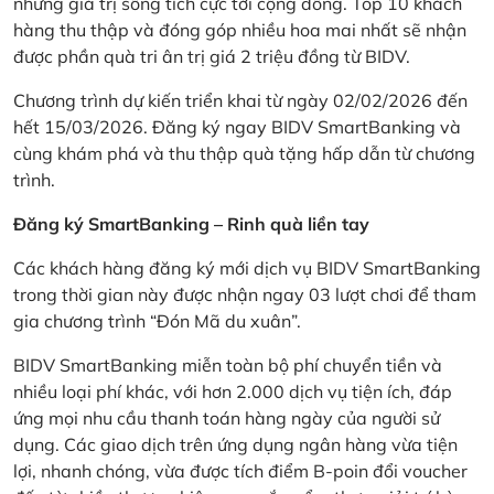
những giá trị sống tích cực tới cộng đồng. Top 10 khách
hàng thu thập và đóng góp nhiều hoa mai nhất sẽ nhận
được phần quà tri ân trị giá 2 triệu đồng từ BIDV.
Chương trình dự kiến triển khai từ ngày 02/02/2026 đến
hết 15/03/2026. Đăng ký ngay BIDV SmartBanking và
cùng khám phá và thu thập quà tặng hấp dẫn từ chương
trình.
Đăng ký SmartBanking – Rinh quà liền tay
Các khách hàng đăng ký mới dịch vụ BIDV SmartBanking
trong thời gian này được nhận ngay 03 lượt chơi để tham
gia chương trình “Đón Mã du xuân”.
BIDV SmartBanking miễn toàn bộ phí chuyển tiền và
nhiều loại phí khác, với hơn 2.000 dịch vụ tiện ích, đáp
ứng mọi nhu cầu thanh toán hàng ngày của người sử
dụng. Các giao dịch trên ứng dụng ngân hàng vừa tiện
lợi, nhanh chóng, vừa được tích điểm B-poin đổi voucher