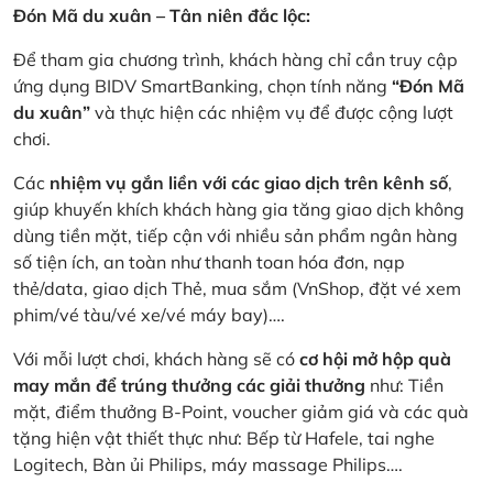
Đón Mã du xuân – Tân niên đắc lộc:
Để tham gia chương trình, khách hàng chỉ cần truy cập
ứng dụng BIDV SmartBanking, chọn tính năng
“Đón Mã
du xuân”
và thực hiện các nhiệm vụ để được cộng lượt
chơi.
Các
nhiệm vụ gắn liền với các giao dịch trên kênh số
,
giúp khuyến khích khách hàng gia tăng giao dịch không
dùng tiền mặt, tiếp cận với nhiều sản phẩm ngân hàng
số tiện ích, an toàn như thanh toan hóa đơn, nạp
thẻ/data, giao dịch Thẻ, mua sắm (VnShop, đặt vé xem
phim/vé tàu/vé xe/vé máy bay)….
Với mỗi lượt chơi, khách hàng sẽ có
cơ hội mở hộp quà
may mắn để trúng thưởng các giải thưởng
như: Tiền
mặt, điểm thưởng B-Point, voucher giảm giá và các quà
tặng hiện vật thiết thực như: Bếp từ Hafele, tai nghe
Logitech, Bàn ủi Philips, máy massage Philips….