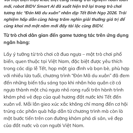
mới, robot BIDV Smart AI đã xuất hiện trở lại trong trò chơi
tương tác “Đón Mã du xuân” nhân dịp Tết Bính Ngọ 2026. Trải
nghiệm hấp dẫn cùng hàng trăm nghìn giải thưởng giá trị để
cùng khai mở một năm mới đầy tài lộc cùng BIDV.
Từ trò chơi dân gian đến game tương tác trên ứng dụng
ngân hàng:
Lấy ý tưởng từ trò chơi cờ đua ngựa – một trò chơi phổ
biến, quen thuộc tại Việt Nam, đặc biệt được yêu thích
trong các dịp lễ Tết, họp mặt gia đình và bạn bè, phù hợp
với nhiều lứa tuổi, chương trình “Đón Mã du xuân” đã đem
đến những biến tấu sáng tạo khi nhân hóa quân cờ cá
ngựa thành một chú ngựa nhỏ rong ruổi trên hành trình
khám phá vẻ đẹp của quê hương đất nước khi Tết đến
xuân về. Mỗi lần gieo xúc xắc không chỉ mang đến cơ hội
trúng các phần quà hấp dẫn từ chương trình mà còn là
một bước tiến trên con đường khám phá di sản, vẻ đẹp
của đất nước và con người Việt Nam.