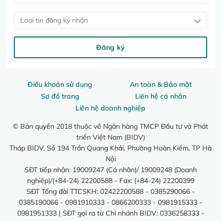
Loại tin đăng ký nhận
Đăng ký
Điều khoản sử dụng
An toàn & Bảo mật
Sơ đồ trang
Liên hệ cá nhân
Liên hệ doanh nghiệp
© Bản quyền 2018 thuộc về Ngân hàng TMCP Đầu tư và Phát
triển Việt Nam (BIDV)
Tháp BIDV, Số 194 Trần Quang Khải, Phường Hoàn Kiếm, TP Hà
Nội
SĐT tiếp nhận: 19009247 (Cá nhân)/ 19009248 (Doanh
nghiệp)/(+84-24) 22200588 - Fax: (+84-24) 22200399
SĐT Tổng đài TTCSKH: 02422200588 - 0385290066 -
0385190066 - 0981910333 - 0866200333 - 0981915333 -
0981951333 | SĐT gọi ra từ Chi nhánh BIDV: 0336258333 -