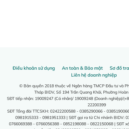
Điều khoản sử dụng
An toàn & Bảo mật
Sơ đồ tr
Liên hệ doanh nghiệp
© Bản quyền 2018 thuộc về Ngân hàng TMCP Đầu tư và Phá
Tháp BIDV, Số 194 Trần Quang Khải, Phường Hoàn
SĐT tiếp nhận: 19009247 (Cá nhân)/ 19009248 (Doanh nghiệp)/(+8
22200399
SĐT Tổng đài TTCSKH: 02422200588 - 0385290066 - 0385190066
0981915333 - 0981951333 | SĐT gọi ra từ Chi nhánh BIDV: 
0766069388 - 0766056388 - 0852198088 - 0822150068 | SĐT xác 