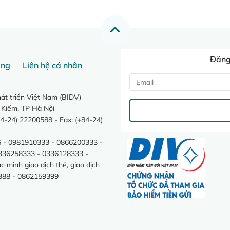
Đăng 
ang
Liên hệ cá nhân
t triển Việt Nam (BIDV)
 Kiếm, TP Hà Nội
4-24) 22200588 - Fax: (+84-24)
 - 0981910333 - 0866200333 -
0336258333 - 0336128333 -
minh giao dịch thẻ, giao dịch
388 - 0862159399