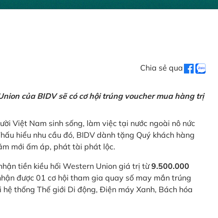
Chia sẻ qua
nion của BIDV sẽ có cơ hội trúng voucher mua hàng trị
ời Việt Nam sinh sống, làm việc tại nước ngoài nô nức
 Thấu hiểu nhu cầu đó, BIDV dành tặng Quý khách hàng
m mới ấm áp, phát tài phát lộc.
 nhận tiền kiều hối Western Union giá trị từ
9.500.000
ẽ nhận được 01 cơ hội tham gia quay số may mắn trúng
ại hệ thống Thế giới Di động, Điện máy Xanh, Bách hóa