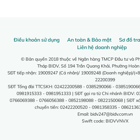
Điều khoản sử dụng
An toàn & Bảo mật
Sơ đồ tr
Liên hệ doanh nghiệp
© Bản quyền 2018 thuộc về Ngân hàng TMCP Đầu tư và Phá
Tháp BIDV, Số 194 Trần Quang Khải, Phường Hoàn
SĐT tiếp nhận: 19009247 (Cá nhân)/ 19009248 (Doanh nghiệp)/(+8
22200399
SĐT Tổng đài TTCSKH: 02422200588 - 0385290066 - 0385190066
0981915333 - 0981951333 | SĐT gọi ra từ Chi nhánh BIDV: 
0766069388 - 0766056388 - 0852198088 - 0822150068 | SĐT xác 
chuyển tiền: 02422200520 - 0981358335 - 0862136
Email:
bidv247@bidv.com.vn
Swift code: BIDVVNVX