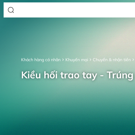
Khách hàng cá nhân
Khuyến mại
Chuyển & nhận tiền
Kiều hối trao tay - Trúng