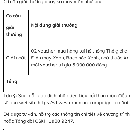
Cơ cấu giải thưởng quay số may mắn như sau:
Cơ cấu
Nội dung giải thưởng
giải
thưởng
02 voucher mua hàng tại hệ thống Thế giới di
Giải nhất
Điện máy Xanh, Bách hóa Xanh, nhà thuốc An
mỗi voucher trị giá 5.000.000 đồng
Tổng
Lưu ý:
Sau mỗi giao dịch nhận tiền kiều hối thỏa mãn điều 
số qua website
https://vt.westernunion-campaign.com/inb
Để được tư vấn, hỗ trợ các thông tin chi tiết về chương trì
hoặc Tổng đài CSKH 1
900 9247
.