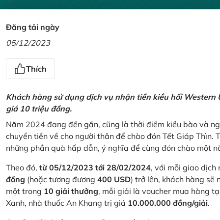
Đăng tải ngày
05/12/2023
Thích
Khách hàng sử dụng dịch vụ nhận tiền kiều hối Western U
giá 10 triệu đồng.
Năm 2024 đang đến gần, cũng là thời điểm kiều bào và ngư
chuyển tiền về cho người thân để chào đón Tết Giáp Thìn.
những phần quà hấp dẫn, ý nghĩa để cùng đón chào một nă
Theo đó,
từ 05/12/2023 tới 28/02/2024
, với mỗi giao dịch
đồng
(hoặc tương đương
400 USD
) trở lên, khách hàng s
một trong
10 giải thưởng
, mỗi giải là voucher mua hàng t
Xanh, nhà thuốc An Khang trị giá
10.000.000 đồng/giải
.