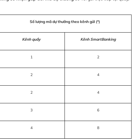
Số lượng mã dự thưởng theo kênh gửi (*)
Kênh quầy
Kênh SmartBanking
1
2
2
4
2
4
3
6
4
8