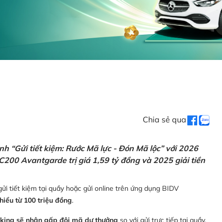
Chia sẻ qua
h “Gửi tiết kiệm: Rước Mã lực - Đón Mã lộc” với 2026
C200 Avantgarde trị giá 1,59 tỷ đồng và 2025 giải tiền
ửi tiết kiệm tại quầy hoặc gửi online trên ứng dụng BIDV
thiểu từ 100 triệu đồng
.
nking sẽ nhận gấp đôi mã dự thưởng
so với gửi trực tiếp tại quầy,