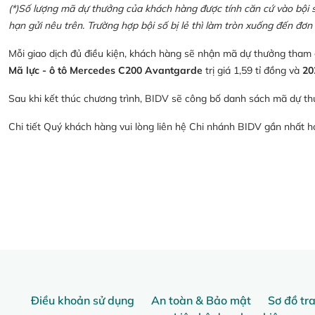
(*)Số lượng mã dự thưởng của khách hàng được tính căn cứ vào bội số 
hạn gửi nêu trên. Trường hợp bội số bị lẻ thì làm tròn xuống đến đơn 
Mỗi giao dịch đủ điều kiện, khách hàng sẽ nhận mã dự thưởng tham
Mã lực - ô tô Mercedes C200 Avantgarde
trị giá 1,59 tỉ đồng và
20
Sau khi kết thúc chương trình, BIDV sẽ công bố danh sách mã dự th
Chi tiết Quý khách hàng vui lòng liên hệ Chi nhánh BIDV gần nhất 
Điều khoản sử dụng
An toàn & Bảo mật
Sơ đồ tr