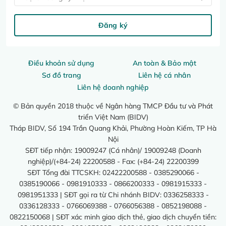
Đăng ký
Điều khoản sử dụng
An toàn & Bảo mật
Sơ đồ trang
Liên hệ cá nhân
Liên hệ doanh nghiệp
© Bản quyền 2018 thuộc về Ngân hàng TMCP Đầu tư và Phát
triển Việt Nam (BIDV)
Tháp BIDV, Số 194 Trần Quang Khải, Phường Hoàn Kiếm, TP Hà
Nội
SĐT tiếp nhận: 19009247 (Cá nhân)/ 19009248 (Doanh
nghiệp)/(+84-24) 22200588 - Fax: (+84-24) 22200399
SĐT Tổng đài TTCSKH: 02422200588 - 0385290066 -
0385190066 - 0981910333 - 0866200333 - 0981915333 -
0981951333 | SĐT gọi ra từ Chi nhánh BIDV: 0336258333 -
0336128333 - 0766069388 - 0766056388 - 0852198088 -
0822150068 | SĐT xác minh giao dịch thẻ, giao dịch chuyển tiền: