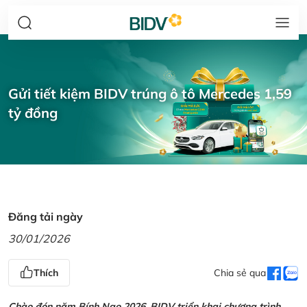
Gửi tiết kiệm BIDV trúng ô tô Mercedes 1,59
tỷ đồng
Đăng tải ngày
30/01/2026
Thích
Chia sẻ qua
Chào đón năm Bính Ngọ 2026, BIDV triển khai chương trình