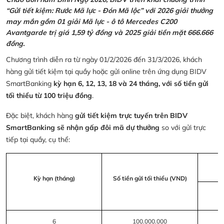
“Gửi tiết kiệm: Rước Mã lực - Đón Mã lộc” với 2026 giải thưởng
may mắn gồm 01 giải Mã lực - ô tô Mercedes C200
Avantgarde trị giá 1,59 tỷ đồng và 2025 giải tiền mặt 666.666
đồng.
Chương trình diễn ra từ ngày 01/2/2026 đến 31/3/2026, khách
hàng gửi tiết kiệm tại quầy hoặc gửi online trên ứng dụng BIDV
SmartBanking
kỳ hạn 6, 12, 13, 18 và 24 tháng, với số tiền gửi
tối thiểu từ 100 triệu đồng
.
Đặc biệt, khách hàng
gửi tiết kiệm trực tuyến trên BIDV
SmartBanking sẽ nhận gấp đôi mã dự thưởng
so với gửi trực
tiếp tại quầy, cụ thể:
Kỳ hạn (tháng)
Số tiền gửi tối thiểu (VND)
6
100.000.000