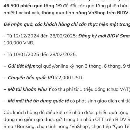
46.500 phiếu quà tặng 1Đ
để đổi các quà tặng phiên bản 
nhiệt LocknLock, thông qua tính năng VnShop trên BID
Để nhận quà, các khách hàng chỉ cần thực hiện một trong 
- Từ 12/12/2024 đến 28/02/2025:
Đăng ký mới BIDV Sma
100,000 VNĐ.
- Từ 10/01/2025 đến 28/02/2025:
+
Gửi tiết kiệm
tại quầy/online kỳ hạn 3 tháng, 6 tháng, 9 t
+
Chuyển tiền quốc tế
từ 2,000 USD.
+
Mở tài khoản Như Ý
có thu phí từ 1 triệu đồng (chưa VAT
+
Mở mới thẻ tín dụng quốc tế
có phát sinh giao dịch chi ti
Các khách hàng đủ điều kiện sẽ nhận được phiếu quà tặng 
dạng mã giảm giá được gửi trong tin nhắn OTT trên BIDV
SmartBanking, chọn tính năng “VnShop”, chọn tiếp “Quà Tế