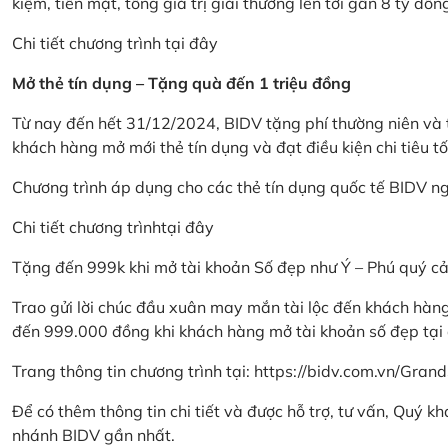
kiệm, tiền mặt, tổng giá trị giải thưởng lên tới gần 8 tỷ đồn
Chi tiết chương trình
tại đây
Mở thẻ tín dụng – Tặng quà đến 1 triệu đồng
Từ nay đến hết 31/12/2024, BIDV tặng phí thường niên và t
khách hàng mở mới thẻ tín dụng và đạt điều kiện chi tiêu tố
Chương trình áp dụng cho các thẻ tín dụng quốc tế BIDV n
Chi tiết chương trình
tại đây
Tặng đến 999k khi mở tài khoản Số đẹp như Ý – Phú quý c
Trao gửi lời chúc đầu xuân may mắn tài lộc đến khách hà
đến 999.000 đồng khi khách hàng mở tài khoản số đẹp tại
Trang thông tin chương trình tại:
https://bidv.com.vn/Grand
Để có thêm thông tin chi tiết và được hỗ trợ, tư vấn, Quý 
nhánh BIDV gần nhất.