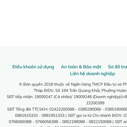
Điều khoản sử dụng
An toàn & Bảo mật
Sơ đồ tr
Liên hệ doanh nghiệp
© Bản quyền 2018 thuộc về Ngân hàng TMCP Đầu tư và Phá
Tháp BIDV, Số 194 Trần Quang Khải, Phường Hoàn
SĐT tiếp nhận: 19009247 (Cá nhân)/ 19009248 (Doanh nghiệp)/(+8
22200399
SĐT Tổng đài TTCSKH: 02422200588 - 0385290066 - 0385190066
0981915333 - 0981951333 | SĐT gọi ra từ Chi nhánh BIDV: 
0766069388 - 0766056388 - 0852198088 - 0822150068 | SĐT xác 