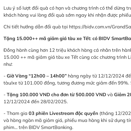
Lưu ý số lượt đổi quà có hạn và chương trình có thể dừng t
khách hàng vui lòng đổi quà sớm ngay khi nhận được phiế
Chi tiết hướng dẫn đổi quà tại
https://bidv.com.vn/GrandSa
Tặng 15.000++ mã giảm giá tàu xe Tết: có BIDV SmartBa
Đồng hành cùng hơn 12 triệu khách hàng cá nhân trên hành
15.000 ++ mã giảm giá tàu xe Tết cùng các chương trình L
như:
-
Giờ Vàng “12h00 – 14h00”
hàng ngày từ 12/12/2024 đến
tàu/xe từ 101.000 đồng, tương đương mức giảm đến 99%. 
-
Tặng 100.000 VND cho đơn từ 500.000 VND
và
Giảm 
12/12/2024 đến 28/02/2025.
- Tham gia
03 phiên Livestream độc quyền
(tháng 12/202
và hàng ngàn mã giảm giá, phiếu mua hàng khi sử dụng tí
phim… trên BIDV SmartBanking.