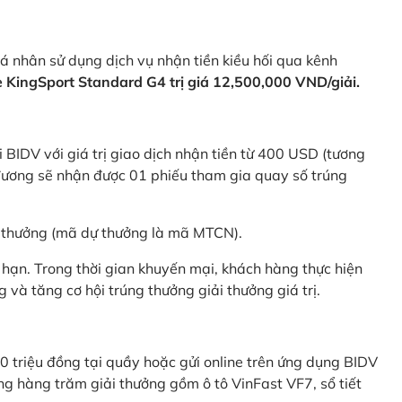
 nhân sử dụng dịch vụ nhận tiền kiều hối qua kênh
KingSport Standard G4 trị giá 12,500,000 VND/giải.
 BIDV với giá trị giao dịch nhận tiền từ 400 USD (tương
ương sẽ nhận được 01 phiếu tham gia quay số trúng
ự thưởng (mã dự thưởng là mã MTCN).
hạn. Trong thời gian khuyến mại, khách hàng thực hiện
và tăng cơ hội trúng thưởng giải thưởng giá trị.
0 triệu đồng tại quầy hoặc gửi online trên ứng dụng BIDV
g hàng trăm giải thưởng gồm ô tô VinFast VF7, sổ tiết