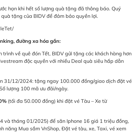
rước hạn khi hết số lượng quà tặng đã thông báo. Quý
u quà tặng của BIDV để đảm bảo quyền lợi.
leTet/
nking, đường xa hóa gần:
 trình về quê đón Tết, BIDV gửi tặng các khách hàng hơn
ivestream độc quyền với nhiều Deal quà siêu hấp dẫn
 31/12/2024: tặng ngay 100.000 đồng/giao dịch đặt vé
Số lượng 100 mã ưu đãi/ngày.
20%
(tối đa 50.000 đồng) khi đặt vé Tàu – Xe từ
4 và tháng 01/2025) để săn Iphone 16 giá 1 triệu đồng,
nh năng Mua sắm VnShop, Đặt vé tàu, xe, Taxi, vé xem