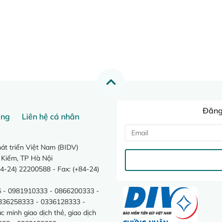
Đăng 
ang
Liên hệ cá nhân
t triển Việt Nam (BIDV)
 Kiếm, TP Hà Nội
4-24) 22200588 - Fax: (+84-24)
 - 0981910333 - 0866200333 -
0336258333 - 0336128333 -
minh giao dịch thẻ, giao dịch