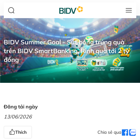
BIDV Summer Goal - Sút bóng trúng quà
trên BIDV SmartBanking, Rinh quà tới 2 tỷ
đồng
Đăng tải ngày
13/06/2026
Thích
Chia sẻ qua