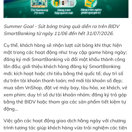
Summer Goal - Sút bóng trúng quà diễn ra trên BIDV
SmartBanking từ ngày 11/06 đến hết 31/07/2026.
Cụ thể, khách hàng sẽ nhận lượt sút bóng khi thực hiện
một trong các hoạt động như: truy cập game hàng ngày;
đăng ký mới SmartBanking và đổi mật khẩu thành công
lần đầu; giới thiệu khách hàng đăng ký SmartBanking
mới; kích hoạt hoặc chi tiêu bằng thẻ quốc tế; duy trì số
dư trên tài khoản thanh toán; mở mới tài khoản số đẹp;
mua sắm VnShop, đặt vé máy bay, tàu hỏa, xe khách, vé
xem phim; duy trì số dư tài khoản nhóm; đăng ký trả góp
bằng thẻ BIDV hoặc tham gia các sản phẩm tiết kiệm tự
động…
Việc gắn các hoạt động giao dịch hằng ngày với chương
trình tương tác giúp khách hàng vừa trải nghiệm các tiện