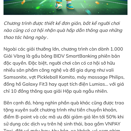
Chương trình được thiết kế đơn giản, bất kể người chơi
nào cũng có cơ hội nhận quà hấp dẫn thông qua những
thao tác hàng ngày .
Ngoài các giải thưởng lớn, chương trình còn dành 1.000
Giải Vàng là gấu bông BIDV SmartBanking phiên bản
độc quyền. Đặc biệt, người chơi còn có cơ hội sở hữu
nhiều sản phẩm công nghệ và đồ gia dụng như vali
Samsonite, vợt Pickleball Kamito, máy massage Philips,
đồng hồ Galaxy Fit3 hay quạt tích điện Lumias… với giá
chỉ 10 đồng thông qua giải Hộp quà ngẫu nhiên.
Bên cạnh đó, hàng nghìn phần quà khác cũng được trao
tặng xuyên suốt chương trình như tiền chuyển khoản,
điểm B-point và các mã ưu đãi giảm giá lên tới 50% khi
sử dụng các dịch vụ trên hệ sinh thái, bao gồm VNPAY
Taxi, đặt vé máy bay, tàu hỏa, xe khách, vé xem phim,