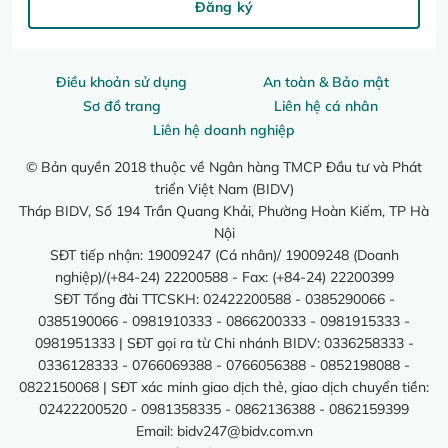
Đăng ký
Điều khoản sử dụng
An toàn & Bảo mật
Sơ đồ trang
Liên hệ cá nhân
Liên hệ doanh nghiệp
© Bản quyền 2018 thuộc về Ngân hàng TMCP Đầu tư và Phát
triển Việt Nam (BIDV)
Tháp BIDV, Số 194 Trần Quang Khải, Phường Hoàn Kiếm, TP Hà
Nội
SĐT tiếp nhận: 19009247 (Cá nhân)/ 19009248 (Doanh
nghiệp)/(+84-24) 22200588 - Fax: (+84-24) 22200399
SĐT Tổng đài TTCSKH: 02422200588 - 0385290066 -
0385190066 - 0981910333 - 0866200333 - 0981915333 -
0981951333 | SĐT gọi ra từ Chi nhánh BIDV: 0336258333 -
0336128333 - 0766069388 - 0766056388 - 0852198088 -
0822150068 | SĐT xác minh giao dịch thẻ, giao dịch chuyển tiền:
02422200520 - 0981358335 - 0862136388 - 0862159399
Email:
bidv247@bidv.com.vn