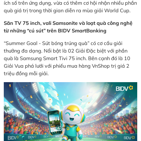
ích số trên ứng dụng, vừa có thêm cơ hội nhận nhiều phần
quà giá trị trong thời gian diễn ra mùa giải World Cup.
Săn TV 75 inch, vali Samsonite và loạt quà công nghệ
từ những “cú sút” trên BIDV SmartBanking
“Summer Goal - Sút bóng trúng quà” có cơ cấu giải
thưởng đa dạng. Nổi bật là 02 Giải Đặc biệt với phần
quà là Samsung Smart Tivi 75 inch. Bên cạnh đó là 10
Giải Vua phá lưới với phiếu mua hàng VnShop trị giá 2
triệu đồng mỗi giải.