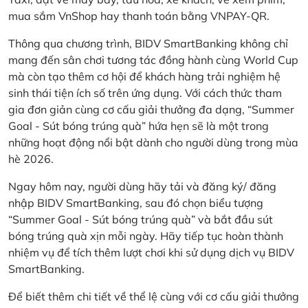
mua sắm VnShop hay thanh toán bằng VNPAY-QR.
Thông qua chương trình, BIDV SmartBanking không chỉ
mang đến sân chơi tương tác đồng hành cùng World Cup
mà còn tạo thêm cơ hội để khách hàng trải nghiệm hệ
sinh thái tiện ích số trên ứng dụng. Với cách thức tham
gia đơn giản cùng cơ cấu giải thưởng đa dạng, “Summer
Goal - Sút bóng trúng quà” hứa hẹn sẽ là một trong
những hoạt động nổi bật dành cho người dùng trong mùa
hè 2026.
Ngay hôm nay, người dùng hãy tải và đăng ký/ đăng
nhập BIDV SmartBanking, sau đó chọn biểu tượng
“Summer Goal - Sút bóng trúng quà” và bắt đầu sút
bóng trúng quà xịn mỗi ngày. Hãy tiếp tục hoàn thành
nhiệm vụ để tích thêm lượt chơi khi sử dụng dịch vụ BIDV
SmartBanking.
Để biết thêm chi tiết về thể lệ cùng với cơ cấu giải thưởng