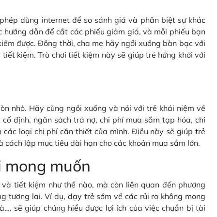
c phép dùng internet để so sánh giá và phân biệt sự khác
c hướng dẫn để cắt các phiếu giảm giá, và mỗi phiếu bạn
kiếm được. Đồng thời, cha mẹ hãy ngồi xuống bàn bạc với
tiết kiệm. Trò chơi tiết kiệm này sẽ giúp trẻ hứng khởi với
òn nhỏ. Hãy cùng ngồi xuống và nói với trẻ khái niệm về
cố định, ngân sách trả nợ, chi phí mua sắm tạp hóa, chi
 các loại chi phí cần thiết của mình. Điều này sẽ giúp trẻ
à cách lập mục tiêu dài hạn cho các khoản mua sắm lớn.
oài mong muốn
gì và tiết kiệm như thế nào, mà còn liên quan đến phương
g tương lai. Ví dụ, dạy trẻ sớm về các rủi ro không mong
à…. sẽ giúp chúng hiểu được lợi ích của việc chuẩn bị tài