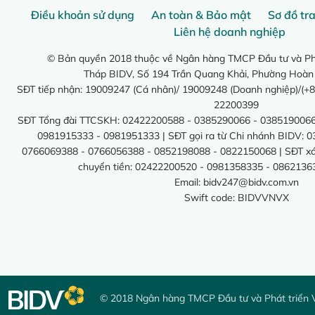
Điều khoản sử dụng
An toàn & Bảo mật
Sơ đồ tr
Liên hệ doanh nghiệp
© Bản quyền 2018 thuộc về Ngân hàng TMCP Đầu tư và Phá
Tháp BIDV, Số 194 Trần Quang Khải, Phường Hoàn
SĐT tiếp nhận: 19009247 (Cá nhân)/ 19009248 (Doanh nghiệp)/(+8
22200399
SĐT Tổng đài TTCSKH: 02422200588 - 0385290066 - 0385190066
0981915333 - 0981951333 | SĐT gọi ra từ Chi nhánh BIDV: 
0766069388 - 0766056388 - 0852198088 - 0822150068 | SĐT xác 
chuyển tiền: 02422200520 - 0981358335 - 0862136
Email:
bidv247@bidv.com.vn
Swift code: BIDVVNVX
© 2018 Ngân hàng TMCP Đầu tư và Phát triển 