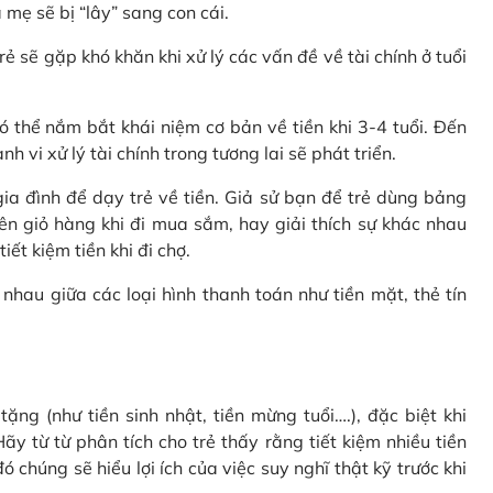
 mẹ sẽ bị “lây” sang con cái.
rẻ sẽ gặp khó khăn khi xử lý các vấn đề về tài chính ở tuổi
 thể nắm bắt khái niệm cơ bản về tiền khi 3-4 tuổi. Đến
 vi xử lý tài chính trong tương lai sẽ phát triển.
a đình để dạy trẻ về tiền. Giả sử bạn để trẻ dùng bảng
ên giỏ hàng khi đi mua sắm, hay giải thích sự khác nhau
ết kiệm tiền khi đi chợ.
nhau giữa các loại hình thanh toán như tiền mặt, thẻ tín
ặng (như tiền sinh nhật, tiền mừng tuổi….), đặc biệt khi
ãy từ từ phân tích cho trẻ thấy rằng tiết kiệm nhiều tiền
 chúng sẽ hiểu lợi ích của việc suy nghĩ thật kỹ trước khi