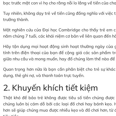
bạc trước mặt con vì họ cho rằng nỗi lo lắng về tiền của cha
Tuy nhiên, không dạy trẻ về tiền cũng đồng nghĩa với việc t
trưởng thành.
Một nghiên cứu của Đại học Cambridge cho thấy trẻ em có
năm chúng 7 tuổi, các khái niệm cơ bản về liên quan đến hành
Hãy tận dụng mọi hoạt động sinh hoạt thường ngày của gi
tính trên điện thoại của bạn để cộng giá các sản phẩm tr
giữa nhu cầu và mong muốn, hay đố chúng làm thế nào để ti
Quan trọng hơn nữa là bạn cần phân biệt cho trẻ sự khác 
dụng, thẻ ghi nợ, và thanh toán trực tuyến.
2. Khuyến khích tiết kiệm
Thật khó để bảo trẻ không được tiêu số tiền chúng được t
chúng luôn bị cám dỗ bởi các loại đồ chơi hay bánh kẹo. H
hơn sẽ giúp chúng mua được nhiều kẹo và đồ chơi hơn, từ đó