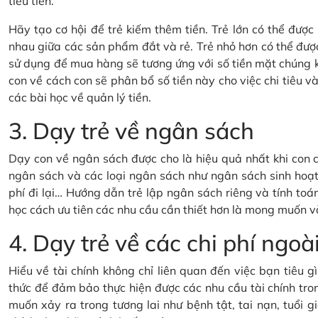
tiêu tiền.
Hãy tạo cơ hội để trẻ kiếm thêm tiền. Trẻ lớn có thể đượ
nhau giữa các sản phẩm đắt và rẻ. Trẻ nhỏ hơn có thể đượ
sử dụng để mua hàng sẽ tương ứng với số tiền mặt chúng 
con về cách con sẽ phân bổ số tiền này cho việc chi tiêu và 
các bài học về quản lý tiền.
3. Dạy trẻ về ngân sách
Dạy con về ngân sách được cho là hiệu quả nhất khi con c
ngân sách và các loại ngân sách như ngân sách sinh hoạt 
phí đi lại… Hướng dẫn trẻ lập ngân sách riêng và tính toán
học cách ưu tiên các nhu cầu cần thiết hơn là mong muốn v
4. Dạy trẻ về các chi phí ng
Hiểu về tài chính không chỉ liên quan đến việc bạn tiêu 
thức để đảm bảo thực hiện được các nhu cầu tài chính tron
muốn xảy ra trong tương lai như bệnh tật, tai nạn, tuổi gi