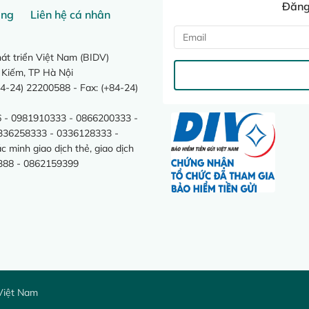
Đăng 
ang
Liên hệ cá nhân
t triển Việt Nam (BIDV)
 Kiếm, TP Hà Nội
4-24) 22200588 - Fax: (+84-24)
 - 0981910333 - 0866200333 -
0336258333 - 0336128333 -
minh giao dịch thẻ, giao dịch
388 - 0862159399
Việt Nam