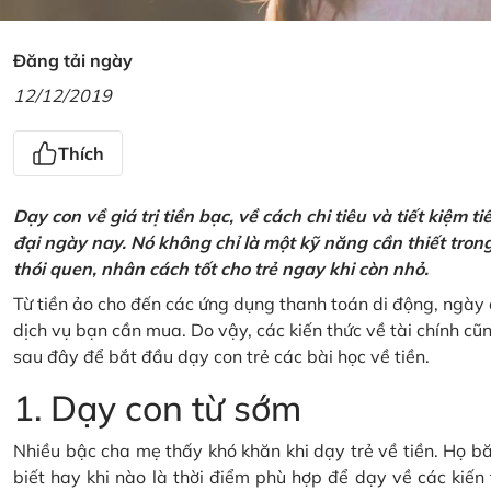
Đăng tải ngày
12/12/2019
Thích
Dạy con về giá trị tiền bạc, về cách chi tiêu và tiết kiệm 
đại ngày nay. Nó không chỉ là một kỹ năng cần thiết tro
thói quen, nhân cách tốt cho trẻ ngay khi còn nhỏ.
Từ tiền ảo cho đến các ứng dụng thanh toán di động, ngày 
dịch vụ bạn cần mua. Do vậy, các kiến thức về tài chính c
sau đây để bắt đầu dạy con trẻ các bài học về tiền.
1. Dạy con từ sớm
Nhiều bậc cha mẹ thấy khó khăn khi dạy trẻ về tiền. Họ bă
biết hay khi nào là thời điểm phù hợp để dạy về các kiến