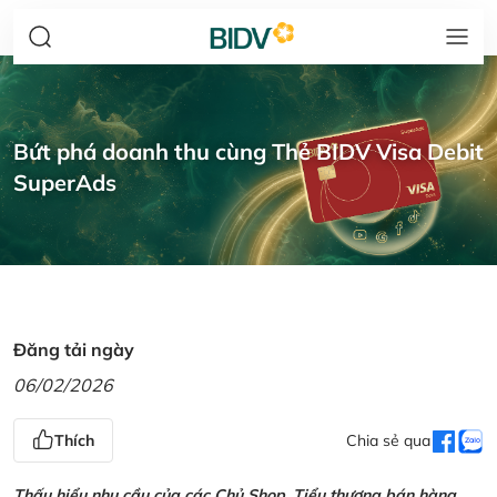
Bứt phá doanh thu cùng Thẻ BIDV Visa Debit
SuperAds
Đăng tải ngày
06/02/2026
Thích
Chia sẻ qua
Thấu hiểu nhu cầu của các Chủ Shop, Tiểu thương bán hàng