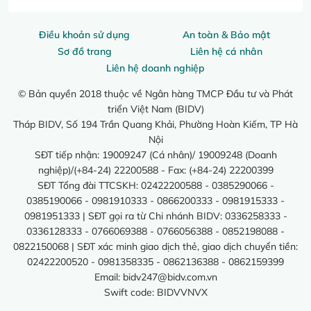
Điều khoản sử dụng
An toàn & Bảo mật
Sơ đồ trang
Liên hệ cá nhân
Liên hệ doanh nghiệp
© Bản quyền 2018 thuộc về Ngân hàng TMCP Đầu tư và Phát
triển Việt Nam (BIDV)
Tháp BIDV, Số 194 Trần Quang Khải, Phường Hoàn Kiếm, TP Hà
Nội
SĐT tiếp nhận: 19009247 (Cá nhân)/ 19009248 (Doanh
nghiệp)/(+84-24) 22200588 - Fax: (+84-24) 22200399
SĐT Tổng đài TTCSKH: 02422200588 - 0385290066 -
0385190066 - 0981910333 - 0866200333 - 0981915333 -
0981951333 | SĐT gọi ra từ Chi nhánh BIDV: 0336258333 -
0336128333 - 0766069388 - 0766056388 - 0852198088 -
0822150068 | SĐT xác minh giao dịch thẻ, giao dịch chuyển tiền:
02422200520 - 0981358335 - 0862136388 - 0862159399
Email:
bidv247@bidv.com.vn
Swift code: BIDVVNVX