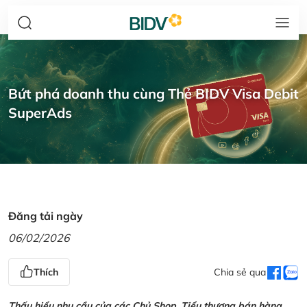
Bứt phá doanh thu cùng Thẻ BIDV Visa Debit
SuperAds
Đăng tải ngày
06/02/2026
Thích
Chia sẻ qua
Thấu hiểu nhu cầu của các Chủ Shop, Tiểu thương bán hàng