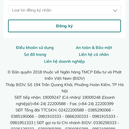
Loại tin đăng ký nhận
Đăng ký
Điều khoản sử dụng
An toàn & Bảo mật
Sơ đồ trang
Liên hệ cá nhân
Liên hệ doanh nghiệp
© Bản quyền 2018 thuộc về Ngân hàng TMCP Đầu tư và Phát
triển Việt Nam (BIDV)
Tháp BIDV, Số 194 Trần Quang Khải, Phường Hoàn Kiếm, TP Hà
Nội
SĐT tiếp nhận: 19009247 (Cá nhân)/ 19009248 (Doanh
nghiệp)/(+84-24) 22200588 - Fax: (+84-24) 22200399
SĐT Tổng đài TTCSKH: 02422200588 - 0385290066 -
0385190066 - 0981910333 - 0866200333 - 0981915333 -
0981951333 | SĐT gọi ra từ Chi nhánh BIDV: 0336258333 -
0336128333 - 0766069388 - 0766056388 - 0852198088 -