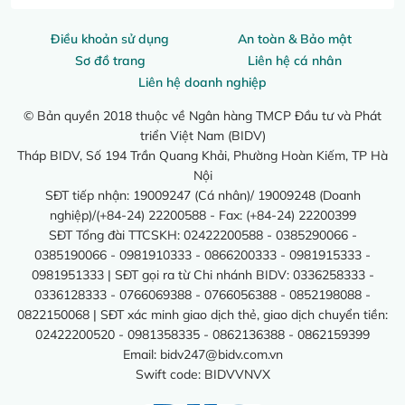
Điều khoản sử dụng
An toàn & Bảo mật
Sơ đồ trang
Liên hệ cá nhân
Liên hệ doanh nghiệp
© Bản quyền 2018 thuộc về Ngân hàng TMCP Đầu tư và Phát
triển Việt Nam (BIDV)
Tháp BIDV, Số 194 Trần Quang Khải, Phường Hoàn Kiếm, TP Hà
Nội
SĐT tiếp nhận: 19009247 (Cá nhân)/ 19009248 (Doanh
nghiệp)/(+84-24) 22200588 - Fax: (+84-24) 22200399
SĐT Tổng đài TTCSKH: 02422200588 - 0385290066 -
0385190066 - 0981910333 - 0866200333 - 0981915333 -
0981951333 | SĐT gọi ra từ Chi nhánh BIDV: 0336258333 -
0336128333 - 0766069388 - 0766056388 - 0852198088 -
0822150068 | SĐT xác minh giao dịch thẻ, giao dịch chuyển tiền:
02422200520 - 0981358335 - 0862136388 - 0862159399
Email:
bidv247@bidv.com.vn
Swift code: BIDVVNVX