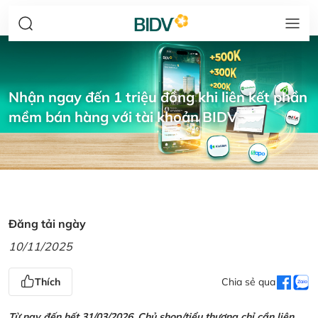
Nhận ngay đến 1 triệu đồng khi liên kết phần
mềm bán hàng với tài khoản BIDV
Đăng tải ngày
10/11/2025
Thích
Chia sẻ qua
Từ nay đến hết 31/03/2026, Chủ shop/tiểu thương chỉ cần liên