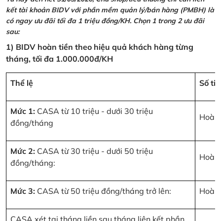
kết tài khoản BIDV với phần mềm quản lý/bán hàng (PMBH) là
có ngay ưu đãi tối đa 1 triệu đồng/KH. Chọn 1 trong 2 ưu đãi
sau:
1) BIDV hoàn tiền theo hiệu quả khách hàng từng
tháng, tối đa 1.000.000đ/KH
Thể lệ
Số ti
Mức 1:
CASA từ 10 triệu - dưới 30 triệu
Hoàn 
đồng/tháng
Mức 2:
CASA từ 30 triệu - dưới 50 triệu
Hoàn 
đồng/tháng:
Mức 3:
CASA từ 50 triệu đồng/tháng trở lên:
Hoàn 
CASA xét tại tháng liền sau tháng liên kết phần