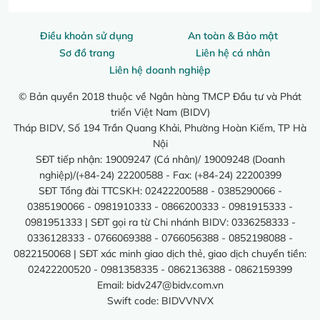
Điều khoản sử dụng
An toàn & Bảo mật
Sơ đồ trang
Liên hệ cá nhân
Liên hệ doanh nghiệp
© Bản quyền 2018 thuộc về Ngân hàng TMCP Đầu tư và Phát
triển Việt Nam (BIDV)
Tháp BIDV, Số 194 Trần Quang Khải, Phường Hoàn Kiếm, TP Hà
Nội
SĐT tiếp nhận: 19009247 (Cá nhân)/ 19009248 (Doanh
nghiệp)/(+84-24) 22200588 - Fax: (+84-24) 22200399
SĐT Tổng đài TTCSKH: 02422200588 - 0385290066 -
0385190066 - 0981910333 - 0866200333 - 0981915333 -
0981951333 | SĐT gọi ra từ Chi nhánh BIDV: 0336258333 -
0336128333 - 0766069388 - 0766056388 - 0852198088 -
0822150068 | SĐT xác minh giao dịch thẻ, giao dịch chuyển tiền:
02422200520 - 0981358335 - 0862136388 - 0862159399
Email:
bidv247@bidv.com.vn
Swift code: BIDVVNVX