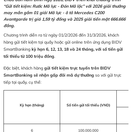
“Gửi tiết kiệm: Rước Mã lực - Đón Mã lộc” với 2026 giải thưởng
may mắn gồm 01 giải Mã lực - ô tô Mercedes C200
Avantgarde trị giá 1,59 tỷ đồng và 2025 giải tiền mặt 666.666
đồng.
Chương trình diễn ra từ ngày 01/2/2026 đến 31/3/2026, khách
hàng gửi tiết kiệm tại quầy hoặc gửi online trên ứng dụng BIDV
SmartBanking
kỳ hạn 6, 12, 13, 18 và 24 tháng, với số tiền gửi
tối thiểu từ 100 triệu đồng
.
Đặc biệt, khách hàng
gửi tiết kiệm trực tuyến trên BIDV
SmartBanking sẽ nhận gấp đôi mã dự thưởng
so với gửi trực
tiếp tại quầy, cụ thể:
Kỳ hạn (tháng)
Số tiền gửi tối thiểu (VND)
6
100.000.000