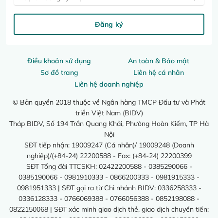
Đăng ký
Điều khoản sử dụng
An toàn & Bảo mật
Sơ đồ trang
Liên hệ cá nhân
Liên hệ doanh nghiệp
© Bản quyền 2018 thuộc về Ngân hàng TMCP Đầu tư và Phát
triển Việt Nam (BIDV)
Tháp BIDV, Số 194 Trần Quang Khải, Phường Hoàn Kiếm, TP Hà
Nội
SĐT tiếp nhận: 19009247 (Cá nhân)/ 19009248 (Doanh
nghiệp)/(+84-24) 22200588 - Fax: (+84-24) 22200399
SĐT Tổng đài TTCSKH: 02422200588 - 0385290066 -
0385190066 - 0981910333 - 0866200333 - 0981915333 -
0981951333 | SĐT gọi ra từ Chi nhánh BIDV: 0336258333 -
0336128333 - 0766069388 - 0766056388 - 0852198088 -
0822150068 | SĐT xác minh giao dịch thẻ, giao dịch chuyển tiền: