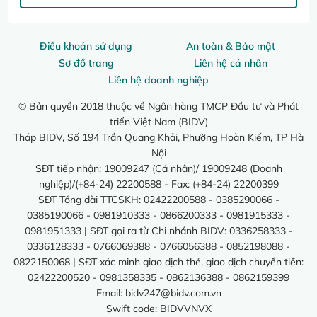
Điều khoản sử dụng
An toàn & Bảo mật
Sơ đồ trang
Liên hệ cá nhân
Liên hệ doanh nghiệp
© Bản quyền 2018 thuộc về Ngân hàng TMCP Đầu tư và Phát
triển Việt Nam (BIDV)
Tháp BIDV, Số 194 Trần Quang Khải, Phường Hoàn Kiếm, TP Hà
Nội
SĐT tiếp nhận: 19009247 (Cá nhân)/ 19009248 (Doanh
nghiệp)/(+84-24) 22200588 - Fax: (+84-24) 22200399
SĐT Tổng đài TTCSKH: 02422200588 - 0385290066 -
0385190066 - 0981910333 - 0866200333 - 0981915333 -
0981951333 | SĐT gọi ra từ Chi nhánh BIDV: 0336258333 -
0336128333 - 0766069388 - 0766056388 - 0852198088 -
0822150068 | SĐT xác minh giao dịch thẻ, giao dịch chuyển tiền:
02422200520 - 0981358335 - 0862136388 - 0862159399
Email:
bidv247@bidv.com.vn
Swift code: BIDVVNVX