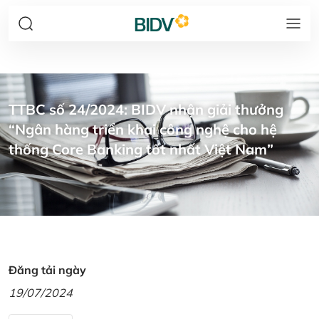
TTBC số 24/2024: BIDV nhận giải thưởng
“Ngân hàng triển khai công nghệ cho hệ
thống Core Banking tốt nhất Việt Nam”
Đăng tải ngày
19/07/2024