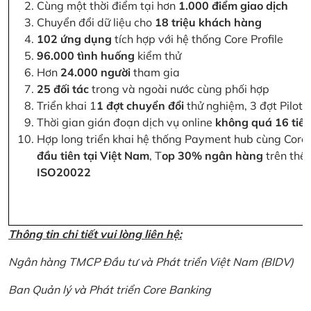
Cùng một thời điểm tại hơn
1.000 điểm giao dịch
Chuyển đổi dữ liệu cho
18 triệu khách hàng
102 ứng dụng
tích hợp với hệ thống Core Profile
96.000 tình huống
kiểm thử
Hơn
24.000 người
tham gia
25 đối tác
trong và ngoài nước cùng phối hợp
Triển khai 1
1 đợt chuyển đổi
thử nghiệm, 3 đợt Pilot 
Thời gian gián đoạn dịch vụ online
không quá 16 tiế
Hợp long triển khai hệ thống Payment hub cùng Core 
đầu tiên tại Việt Nam
, T
op 30% ngân hàng
trên thế 
ISO20022
Thông tin chi tiết vui lòng liên hệ:
Ngân hàng TMCP Đầu tư và Phát triển Việt Nam (BIDV)
Ban Quản lý và Phát triển Core Banking