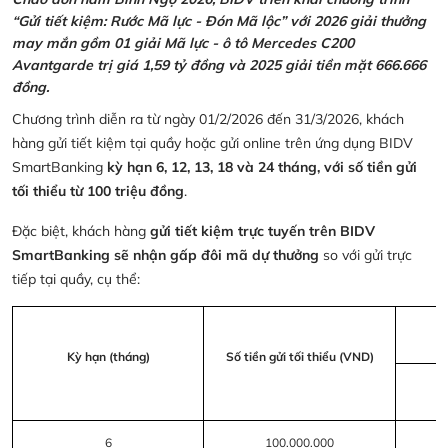
“Gửi tiết kiệm: Rước Mã lực - Đón Mã lộc” với 2026 giải thưởng
may mắn gồm 01 giải Mã lực - ô tô Mercedes C200
Avantgarde trị giá 1,59 tỷ đồng và 2025 giải tiền mặt 666.666
đồng.
Chương trình diễn ra từ ngày 01/2/2026 đến 31/3/2026, khách
hàng gửi tiết kiệm tại quầy hoặc gửi online trên ứng dụng BIDV
SmartBanking
kỳ hạn 6, 12, 13, 18 và 24 tháng, với số tiền gửi
tối thiểu từ 100 triệu đồng
.
Đặc biệt, khách hàng
gửi tiết kiệm trực tuyến trên BIDV
SmartBanking sẽ nhận gấp đôi mã dự thưởng
so với gửi trực
tiếp tại quầy, cụ thể:
Kỳ hạn (tháng)
Số tiền gửi tối thiểu (VND)
6
100.000.000