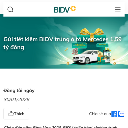
Gửi tiết kiệm BIDV trúng ô tô Mercedes 1,59
tỷ đồng
Đăng tải ngày
30/01/2026
Thích
Chia sẻ qua
Chào đón năm Bính Ngọ 2026, BIDV triển khai chương trình