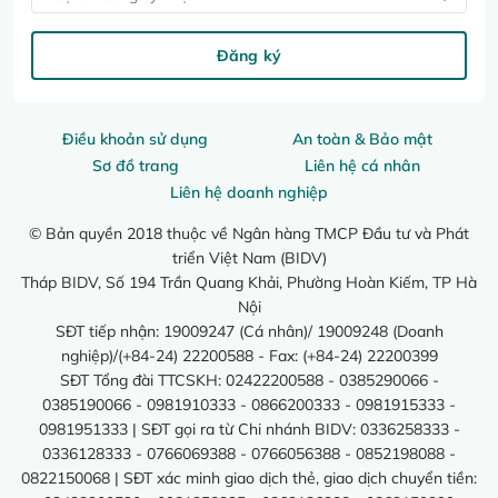
Đăng ký
Điều khoản sử dụng
An toàn & Bảo mật
Sơ đồ trang
Liên hệ cá nhân
Liên hệ doanh nghiệp
© Bản quyền 2018 thuộc về Ngân hàng TMCP Đầu tư và Phát
triển Việt Nam (BIDV)
Tháp BIDV, Số 194 Trần Quang Khải, Phường Hoàn Kiếm, TP Hà
Nội
SĐT tiếp nhận: 19009247 (Cá nhân)/ 19009248 (Doanh
nghiệp)/(+84-24) 22200588 - Fax: (+84-24) 22200399
SĐT Tổng đài TTCSKH: 02422200588 - 0385290066 -
0385190066 - 0981910333 - 0866200333 - 0981915333 -
0981951333 | SĐT gọi ra từ Chi nhánh BIDV: 0336258333 -
0336128333 - 0766069388 - 0766056388 - 0852198088 -
0822150068 | SĐT xác minh giao dịch thẻ, giao dịch chuyển tiền: