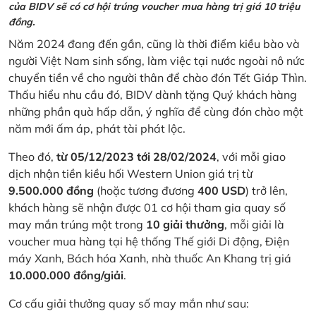
của BIDV sẽ có cơ hội trúng voucher mua hàng trị giá 10 triệu
đồng.
Năm 2024 đang đến gần, cũng là thời điểm kiều bào và
người Việt Nam sinh sống, làm việc tại nước ngoài nô nức
chuyển tiền về cho người thân để chào đón Tết Giáp Thìn.
Thấu hiểu nhu cầu đó, BIDV dành tặng Quý khách hàng
những phần quà hấp dẫn, ý nghĩa để cùng đón chào một
năm mới ấm áp, phát tài phát lộc.
Theo đó,
từ 05/12/2023 tới 28/02/2024
, với mỗi giao
dịch nhận tiền kiều hối Western Union giá trị từ
9.500.000 đồng
(hoặc tương đương
400 USD
) trở lên,
khách hàng sẽ nhận được 01 cơ hội tham gia quay số
may mắn trúng một trong
10 giải thưởng
, mỗi giải là
voucher mua hàng tại hệ thống Thế giới Di động, Điện
máy Xanh, Bách hóa Xanh, nhà thuốc An Khang trị giá
10.000.000 đồng/giải
.
Cơ cấu giải thưởng quay số may mắn như sau: