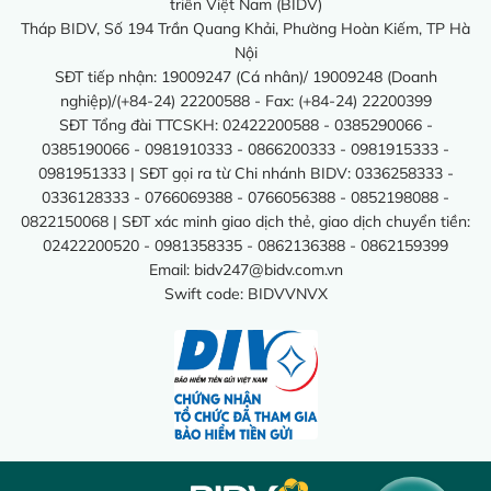
triển Việt Nam (BIDV)
Tháp BIDV, Số 194 Trần Quang Khải, Phường Hoàn Kiếm, TP Hà
Nội
SĐT tiếp nhận: 19009247 (Cá nhân)/ 19009248 (Doanh
nghiệp)/(+84-24) 22200588 - Fax: (+84-24) 22200399
SĐT Tổng đài TTCSKH: 02422200588 - 0385290066 -
0385190066 - 0981910333 - 0866200333 - 0981915333 -
0981951333 | SĐT gọi ra từ Chi nhánh BIDV: 0336258333 -
0336128333 - 0766069388 - 0766056388 - 0852198088 -
0822150068 | SĐT xác minh giao dịch thẻ, giao dịch chuyển tiền:
02422200520 - 0981358335 - 0862136388 - 0862159399
Email:
bidv247@bidv.com.vn
Swift code: BIDVVNVX