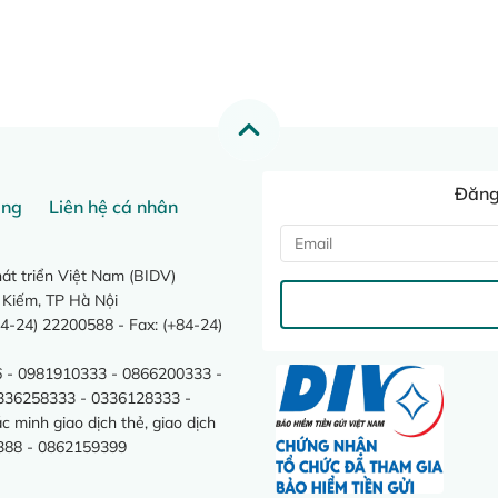
Đăng 
ang
Liên hệ cá nhân
t triển Việt Nam (BIDV)
 Kiếm, TP Hà Nội
4-24) 22200588 - Fax: (+84-24)
 - 0981910333 - 0866200333 -
0336258333 - 0336128333 -
minh giao dịch thẻ, giao dịch
388 - 0862159399