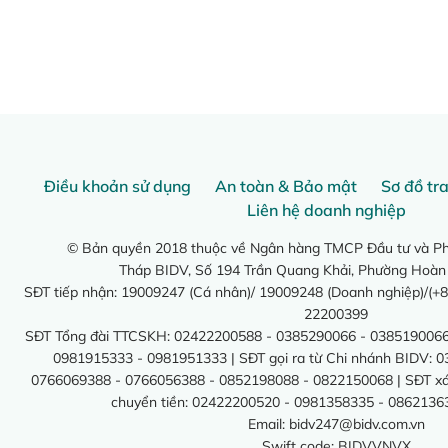
Điều khoản sử dụng
An toàn & Bảo mật
Sơ đồ tr
Liên hệ doanh nghiệp
© Bản quyền 2018 thuộc về Ngân hàng TMCP Đầu tư và Phá
Tháp BIDV, Số 194 Trần Quang Khải, Phường Hoàn
SĐT tiếp nhận: 19009247 (Cá nhân)/ 19009248 (Doanh nghiệp)/(+8
22200399
SĐT Tổng đài TTCSKH: 02422200588 - 0385290066 - 0385190066
0981915333 - 0981951333 | SĐT gọi ra từ Chi nhánh BIDV: 
0766069388 - 0766056388 - 0852198088 - 0822150068 | SĐT xác 
chuyển tiền: 02422200520 - 0981358335 - 0862136
Email:
bidv247@bidv.com.vn
Swift code: BIDVVNVX