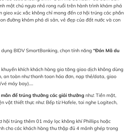
nh một chú ngựa nhỏ rong ruổi trên hành trình khám phá
n gieo xúc xắc không chỉ mang đến cơ hội trúng các phần
 con đường khám phá di sản, vẻ đẹp của đất nước và con
ng dụng BIDV SmartBanking, chọn tính năng
“Đón Mã du
p khuyến khích khách hàng gia tăng giao dịch không dùng
h, an toàn như thanh toan hóa đơn, nạp thẻ/data, giao
e/vé máy bay)….
 mắn để trúng thưởng các giải thưởng
như: Tiền mặt,
 vật thiết thực như: Bếp từ Hafele, tai nghe Logitech,
ơ hội trúng thêm 01 máy lọc không khí Phillips hoặc
dành cho các khách hàng thu thập đủ 4 mảnh ghép trong