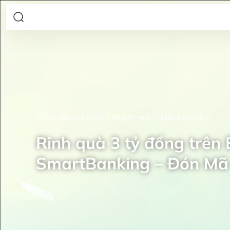
Khách hàng cá nhân
Khuyến mại
Ngân hàng số
Rinh quà 3 tỷ đồng trên
SmartBanking – Đón Mã