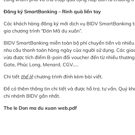
Đăng ký SmartBanking – Rinh quà liền tay
Các khách hàng đăng ký mới dịch vụ BIDV SmartBanking tr
gia chương trình “Đón Mã du xuân”.
BIDV SmartBanking miễn toàn bộ phí chuyển tiền và nhiều lo
nhu cầu thanh toán hàng ngày của người sử dụng. Các giao
vừa được tích điểm B-poin đổi voucher đến từ nhiều thương
Gate, Phúc Long, Menard, CGV…..
Chi tiết
thể lệ
chương trình đính kèm bài viết.
Để có thêm thông tin chi tiết và được hỗ trợ, tư vấn, Quý 
chi nhánh BIDV gần nhất.
The le Don ma du xuan web.pdf