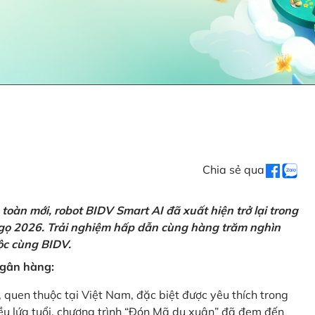
Chia sẻ qua
oàn mới, robot BIDV Smart AI đã xuất hiện trở lại trong
Ngọ 2026. Trải nghiệm hấp dẫn cùng hàng trăm nghìn
lộc cùng BIDV.
 ngân hàng:
, quen thuộc tại Việt Nam, đặc biệt được yêu thích trong
iều lứa tuổi, chương trình “Đón Mã du xuân” đã đem đến