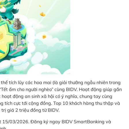
thể tích lũy các hoa mai (là giải thưởng ngẫu nhiên trong
i “Tết ấm cho người nghèo” cùng BIDV. Hoạt động giúp gắn
hoạt động an sinh xã hội có ý nghĩa, chung tay cùng
ống tích cực tới cộng đồng. Top 10 khách hàng thu thập và
trị giá 2 triệu đồng từ BIDV.
hết 15/03/2026. Đăng ký ngay BIDV SmartBanking và
ình.