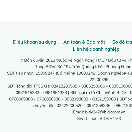
Điều khoản sử dụng
An toàn & Bảo mật
Sơ đồ tr
Liên hệ doanh nghiệp
© Bản quyền 2018 thuộc về Ngân hàng TMCP Đầu tư và Phá
Tháp BIDV, Số 194 Trần Quang Khải, Phường Hoàn
SĐT tiếp nhận: 19009247 (Cá nhân)/ 19009248 (Doanh nghiệp)/(+8
22200399
SĐT Tổng đài TTCSKH: 02422200588 - 0385290066 - 0385190066
0981915333 - 0981951333 | SĐT gọi ra từ Chi nhánh BIDV: 
0766069388 - 0766056388 - 0852198088 - 0822150068 | SĐT xác 
chuyển tiền: 02422200520 - 0981358335 - 0862136
Email:
bidv247@bidv.com.vn
Swift code: BIDVVNVX