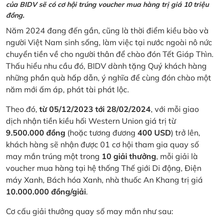
của BIDV sẽ có cơ hội trúng voucher mua hàng trị giá 10 triệu
đồng.
Năm 2024 đang đến gần, cũng là thời điểm kiều bào và
người Việt Nam sinh sống, làm việc tại nước ngoài nô nức
chuyển tiền về cho người thân để chào đón Tết Giáp Thìn.
Thấu hiểu nhu cầu đó, BIDV dành tặng Quý khách hàng
những phần quà hấp dẫn, ý nghĩa để cùng đón chào một
năm mới ấm áp, phát tài phát lộc.
Theo đó,
từ 05/12/2023 tới 28/02/2024
, với mỗi giao
dịch nhận tiền kiều hối Western Union giá trị từ
9.500.000 đồng
(hoặc tương đương
400 USD
) trở lên,
khách hàng sẽ nhận được 01 cơ hội tham gia quay số
may mắn trúng một trong
10 giải thưởng
, mỗi giải là
voucher mua hàng tại hệ thống Thế giới Di động, Điện
máy Xanh, Bách hóa Xanh, nhà thuốc An Khang trị giá
10.000.000 đồng/giải
.
Cơ cấu giải thưởng quay số may mắn như sau: