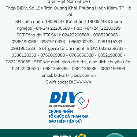
triển Việt Nam (BIDV)
Tháp BIDV, Số 194 Trần Quang Khải, Phường Hoàn Kiếm, TP Hà
Nội
SĐT tiếp nhận: 19009247 (Cá nhân)/ 19009248 (Doanh
nghiệp)/(+84-24) 22200588 - Fax: (+84-24) 22200399
SĐT Tổng đài TTCSKH: 02422200588 - 0385290066 -
0385190066 - 0981910333 - 0866200333 - 0981915333 -
0981951333 | SĐT gọi ra từ Chi nhánh BIDV: 0336258333 -
0336128333 - 0766069388 - 0766056388 - 0852198088 -
0822150068 | SĐT xác minh giao dịch thẻ, giao dịch chuyển tiền:
02422200520 - 0981358335 - 0862136388 - 0862159399
Email:
bidv247@bidv.com.vn
Swift code: BIDVVNVX