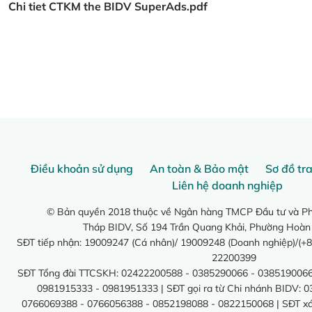
Chi tiet CTKM the BIDV SuperAds.pdf
Điều khoản sử dụng
An toàn & Bảo mật
Sơ đồ tr
Liên hệ doanh nghiệp
© Bản quyền 2018 thuộc về Ngân hàng TMCP Đầu tư và Phá
Tháp BIDV, Số 194 Trần Quang Khải, Phường Hoàn
SĐT tiếp nhận: 19009247 (Cá nhân)/ 19009248 (Doanh nghiệp)/(+8
22200399
SĐT Tổng đài TTCSKH: 02422200588 - 0385290066 - 0385190066
0981915333 - 0981951333 | SĐT gọi ra từ Chi nhánh BIDV: 
0766069388 - 0766056388 - 0852198088 - 0822150068 | SĐT xác 