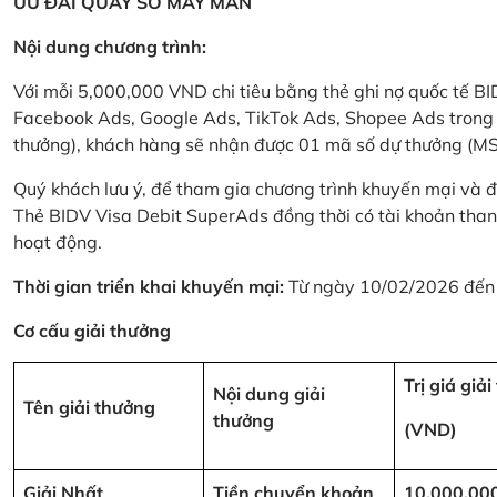
ƯU ĐÃI QUAY SỐ MAY MẮN
Nội dung chương trình:
Với mỗi 5,000,000 VND chi tiêu bằng thẻ ghi nợ quốc tế
Facebook Ads, Google Ads, TikTok Ads, Shopee Ads trong thời
thưởng), khách hàng sẽ nhận được 01 mã số dự thưởng (M
Quý khách lưu ý, để tham gia chương trình khuyến mại và đ
Thẻ BIDV Visa Debit SuperAds đồng thời có tài khoản tha
hoạt động.
Thời gian triển khai khuyến mại:
Từ ngày 10/02/2026 đến
Cơ cấu giải thưởng
Trị giá giả
Nội dung giải
Tên giải thưởng
thưởng
(VND)
Giải Nhất
Tiền chuyển khoản
10,000,00