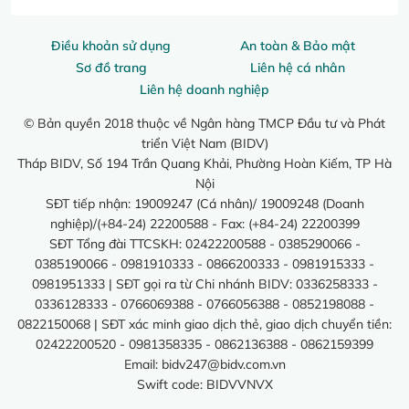
Điều khoản sử dụng
An toàn & Bảo mật
Sơ đồ trang
Liên hệ cá nhân
Liên hệ doanh nghiệp
© Bản quyền 2018 thuộc về Ngân hàng TMCP Đầu tư và Phát
triển Việt Nam (BIDV)
Tháp BIDV, Số 194 Trần Quang Khải, Phường Hoàn Kiếm, TP Hà
Nội
SĐT tiếp nhận: 19009247 (Cá nhân)/ 19009248 (Doanh
nghiệp)/(+84-24) 22200588 - Fax: (+84-24) 22200399
SĐT Tổng đài TTCSKH: 02422200588 - 0385290066 -
0385190066 - 0981910333 - 0866200333 - 0981915333 -
0981951333 | SĐT gọi ra từ Chi nhánh BIDV: 0336258333 -
0336128333 - 0766069388 - 0766056388 - 0852198088 -
0822150068 | SĐT xác minh giao dịch thẻ, giao dịch chuyển tiền:
02422200520 - 0981358335 - 0862136388 - 0862159399
Email:
bidv247@bidv.com.vn
Swift code: BIDVVNVX