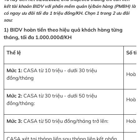
kết tài khoản BIDV với phần mềm quản lý/bán hàng (PMBH) là
có ngay ưu đãi tối đa 1 triệu đồng/KH. Chọn 1 trong 2 ưu đãi
sau:
1) BIDV hoàn tiền theo hiệu quả khách hàng từng
tháng, tối đa 1.000.000đ/KH
Thể lệ
Số ti
Mức 1:
CASA từ 10 triệu - dưới 30 triệu
Hoàn 
đồng/tháng
Mức 2:
CASA từ 30 triệu - dưới 50 triệu
Hoàn 
đồng/tháng:
Mức 3:
CASA từ 50 triệu đồng/tháng trở lên:
Hoàn 
CASA xét tại tháng liền sau tháng liên kết phần