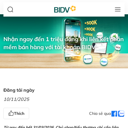
Nhận ngay đến 1 triệu đồng khi liên kết phần
mềm bán hàng với tài khoản BIDV
Đăng tải ngày
10/11/2025
Thích
Chia sẻ qua
Từ nay đến hết 31/03/2026, Chủ shop/tiểu thương chỉ cần liên