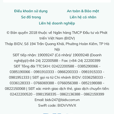
Điều khoản sử dụng
An toàn & Bảo mật
Sơ đồ trang
Liên hệ cá nhân
Liên hệ doanh nghiệp
© Bản quyền 2018 thuộc về Ngân hàng TMCP Đầu tư và Phát
triển Việt Nam (BIDV)
Tháp BIDV, Số 194 Trần Quang Khải, Phường Hoàn Kiếm, TP Hà
Nội
SĐT tiếp nhận: 19009247 (Cá nhân)/ 19009248 (Doanh
nghiệp)/(+84-24) 22200588 - Fax: (+84-24) 22200399
SĐT Tổng đài TTCSKH: 02422200588 - 0385290066 -
0385190066 - 0981910333 - 0866200333 - 0981915333 -
0981951333 | SĐT gọi ra từ Chi nhánh BIDV: 0336258333 -
0336128333 - 0766069388 - 0766056388 - 0852198088 -
0822150068 | SĐT xác minh giao dịch thẻ, giao dịch chuyển tiền:
02422200520 - 0981358335 - 0862136388 - 0862159399
Email:
bidv247@bidv.com.vn
Swift code: BIDVVNVX