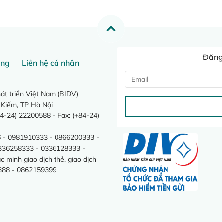
Đăng 
ang
Liên hệ cá nhân
t triển Việt Nam (BIDV)
 Kiếm, TP Hà Nội
4-24) 22200588 - Fax: (+84-24)
 - 0981910333 - 0866200333 -
0336258333 - 0336128333 -
minh giao dịch thẻ, giao dịch
388 - 0862159399