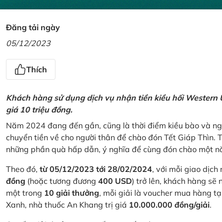
Đăng tải ngày
05/12/2023
Thích
Khách hàng sử dụng dịch vụ nhận tiền kiều hối Western U
giá 10 triệu đồng.
Năm 2024 đang đến gần, cũng là thời điểm kiều bào và ngư
chuyển tiền về cho người thân để chào đón Tết Giáp Thìn.
những phần quà hấp dẫn, ý nghĩa để cùng đón chào một nă
Theo đó,
từ 05/12/2023 tới 28/02/2024
, với mỗi giao dịch
đồng
(hoặc tương đương
400 USD
) trở lên, khách hàng s
một trong
10 giải thưởng
, mỗi giải là voucher mua hàng t
Xanh, nhà thuốc An Khang trị giá
10.000.000 đồng/giải
.