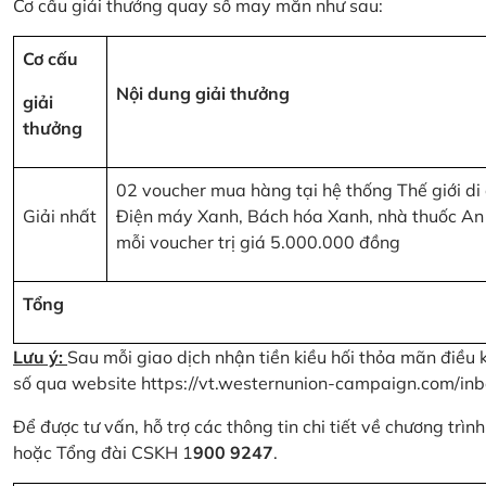
Cơ cấu giải thưởng quay số may mắn như sau:
Cơ cấu
Nội dung giải thưởng
giải
thưởng
02 voucher mua hàng tại hệ thống Thế giới di
Giải nhất
Điện máy Xanh, Bách hóa Xanh, nhà thuốc An
mỗi voucher trị giá 5.000.000 đồng
Tổng
Lưu ý:
Sau mỗi giao dịch nhận tiền kiều hối thỏa mãn điều 
số qua website
https://vt.westernunion-campaign.com/inb
Để được tư vấn, hỗ trợ các thông tin chi tiết về chương trì
hoặc Tổng đài CSKH 1
900 9247
.