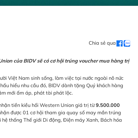
Chia sẻ qua
nion của BIDV sẽ có cơ hội trúng voucher mua hàng trị
ời Việt Nam sinh sống, làm việc tại nước ngoài nô nức
 Thấu hiểu nhu cầu đó, BIDV dành tặng Quý khách hàng
m mới ấm áp, phát tài phát lộc.
 nhận tiền kiều hối Western Union giá trị từ
9.500.000
ẽ nhận được 01 cơ hội tham gia quay số may mắn trúng
ại hệ thống Thế giới Di động, Điện máy Xanh, Bách hóa