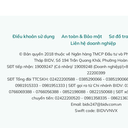
Điều khoản sử dụng
An toàn & Bảo mật
Sơ đồ tr
Liên hệ doanh nghiệp
© Bản quyền 2018 thuộc về Ngân hàng TMCP Đầu tư và Phá
Tháp BIDV, Số 194 Trần Quang Khải, Phường Hoàn
SĐT tiếp nhận: 19009247 (Cá nhân)/ 19009248 (Doanh nghiệp)/(+8
22200399
SĐT Tổng đài TTCSKH: 02422200588 - 0385290066 - 0385190066
0981915333 - 0981951333 | SĐT gọi ra từ Chi nhánh BIDV: 
0766069388 - 0766056388 - 0852198088 - 0822150068 | SĐT xác 
chuyển tiền: 02422200520 - 0981358335 - 0862136
Email:
bidv247@bidv.com.vn
Swift code: BIDVVNVX