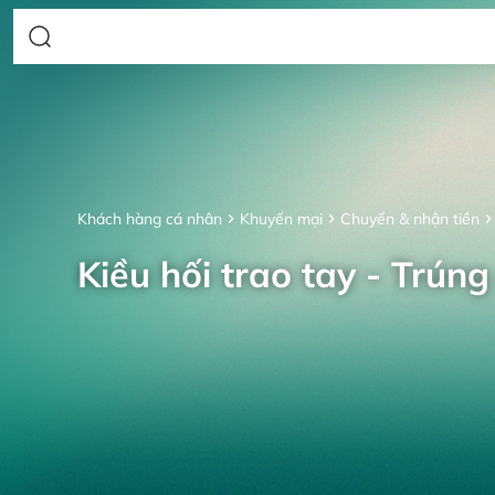
Khách hàng cá nhân
Khuyến mại
Chuyển & nhận tiền
Kiều hối trao tay - Trúng