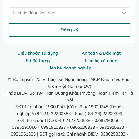
Loại tin đăng ký nhận
Đăng ký
Điều khoản sử dụng
An toàn & Bảo mật
Sơ đồ trang
Liên hệ cá nhân
Liên hệ doanh nghiệp
© Bản quyền 2018 thuộc về Ngân hàng TMCP Đầu tư và Phát
triển Việt Nam (BIDV)
Tháp BIDV, Số 194 Trần Quang Khải, Phường Hoàn Kiếm, TP Hà
Nội
SĐT tiếp nhận: 19009247 (Cá nhân)/ 19009248 (Doanh
nghiệp)/(+84-24) 22200588 - Fax: (+84-24) 22200399
SĐT Tổng đài TTCSKH: 02422200588 - 0385290066 -
0385190066 - 0981910333 - 0866200333 - 0981915333 -
0981951333 | SĐT gọi ra từ Chi nhánh BIDV: 0336258333 -