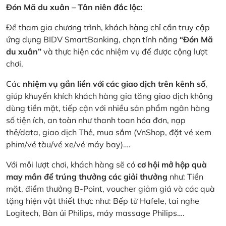
Đón Mã du xuân – Tân niên đắc lộc:
Để tham gia chương trình, khách hàng chỉ cần truy cập
ứng dụng BIDV SmartBanking, chọn tính năng
“Đón Mã
du xuân”
và thực hiện các nhiệm vụ để được cộng lượt
chơi.
Các
nhiệm vụ gắn liền với các giao dịch trên kênh số
,
giúp khuyến khích khách hàng gia tăng giao dịch không
dùng tiền mặt, tiếp cận với nhiều sản phẩm ngân hàng
số tiện ích, an toàn như thanh toan hóa đơn, nạp
thẻ/data, giao dịch Thẻ, mua sắm (VnShop, đặt vé xem
phim/vé tàu/vé xe/vé máy bay)….
Với mỗi lượt chơi, khách hàng sẽ có
cơ hội mở hộp quà
may mắn để trúng thưởng các giải thưởng
như: Tiền
mặt, điểm thưởng B-Point, voucher giảm giá và các quà
tặng hiện vật thiết thực như: Bếp từ Hafele, tai nghe
Logitech, Bàn ủi Philips, máy massage Philips….