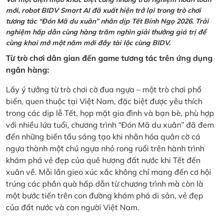
mới, robot BIDV Smart AI đã xuất hiện trở lại trong trò chơi
tương tác “Đón Mã du xuân” nhân dịp Tết Bính Ngọ 2026. Trải
nghiệm hấp dẫn cùng hàng trăm nghìn giải thưởng giá trị để
cùng khai mở một năm mới đầy tài lộc cùng BIDV.
Từ trò chơi dân gian đến game tương tác trên ứng dụng
ngân hàng:
Lấy ý tưởng từ trò chơi cờ đua ngựa – một trò chơi phổ
biến, quen thuộc tại Việt Nam, đặc biệt được yêu thích
trong các dịp lễ Tết, họp mặt gia đình và bạn bè, phù hợp
với nhiều lứa tuổi, chương trình “Đón Mã du xuân” đã đem
đến những biến tấu sáng tạo khi nhân hóa quân cờ cá
ngựa thành một chú ngựa nhỏ rong ruổi trên hành trình
khám phá vẻ đẹp của quê hương đất nước khi Tết đến
xuân về. Mỗi lần gieo xúc xắc không chỉ mang đến cơ hội
trúng các phần quà hấp dẫn từ chương trình mà còn là
một bước tiến trên con đường khám phá di sản, vẻ đẹp
của đất nước và con người Việt Nam.