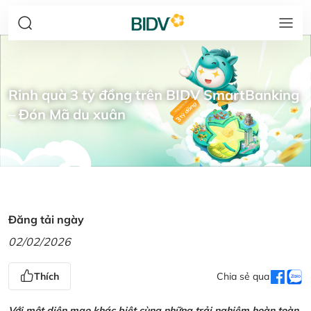
Rinh quà 3 tỷ đồng trên BIDV SmartBanking
– Đón Mã du xuân
Đăng tải ngày
02/02/2026
Thích
Chia sẻ qua
Với một diện mạo khác biệt cùng những trải nghiệm hoàn toàn