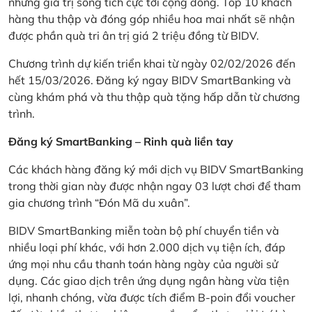
những giá trị sống tích cực tới cộng đồng. Top 10 khách
hàng thu thập và đóng góp nhiều hoa mai nhất sẽ nhận
được phần quà tri ân trị giá 2 triệu đồng từ BIDV.
Chương trình dự kiến triển khai từ ngày 02/02/2026 đến
hết 15/03/2026. Đăng ký ngay BIDV SmartBanking và
cùng khám phá và thu thập quà tặng hấp dẫn từ chương
trình.
Đăng ký SmartBanking – Rinh quà liền tay
Các khách hàng đăng ký mới dịch vụ BIDV SmartBanking
trong thời gian này được nhận ngay 03 lượt chơi để tham
gia chương trình “Đón Mã du xuân”.
BIDV SmartBanking miễn toàn bộ phí chuyển tiền và
nhiều loại phí khác, với hơn 2.000 dịch vụ tiện ích, đáp
ứng mọi nhu cầu thanh toán hàng ngày của người sử
dụng. Các giao dịch trên ứng dụng ngân hàng vừa tiện
lợi, nhanh chóng, vừa được tích điểm B-poin đổi voucher