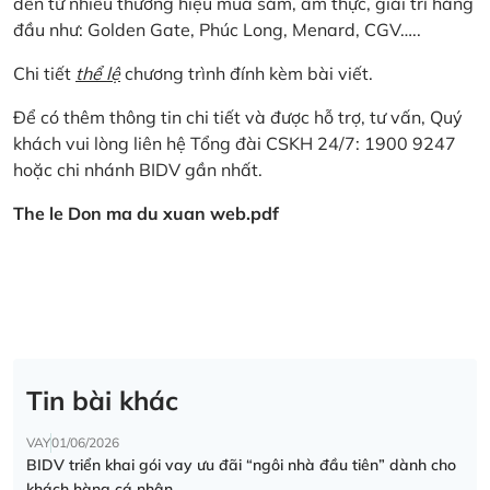
đến từ nhiều thương hiệu mua sắm, ẩm thực, giải trí hàng
đầu như: Golden Gate, Phúc Long, Menard, CGV…..
Chi tiết
thể lệ
chương trình đính kèm bài viết.
Để có thêm thông tin chi tiết và được hỗ trợ, tư vấn, Quý
khách vui lòng liên hệ Tổng đài CSKH 24/7: 1900 9247
hoặc chi nhánh BIDV gần nhất.
The le Don ma du xuan web.pdf
Tin bài khác
VAY
01/06/2026
BIDV triển khai gói vay ưu đãi “ngôi nhà đầu tiên” dành cho
khách hàng cá nhân