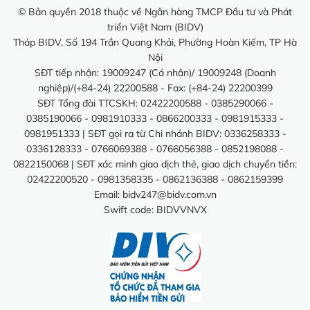
© Bản quyền 2018 thuộc về Ngân hàng TMCP Đầu tư và Phát
triển Việt Nam (BIDV)
Tháp BIDV, Số 194 Trần Quang Khải, Phường Hoàn Kiếm, TP Hà
Nội
SĐT tiếp nhận: 19009247 (Cá nhân)/ 19009248 (Doanh
nghiệp)/(+84-24) 22200588 - Fax: (+84-24) 22200399
SĐT Tổng đài TTCSKH: 02422200588 - 0385290066 -
0385190066 - 0981910333 - 0866200333 - 0981915333 -
0981951333 | SĐT gọi ra từ Chi nhánh BIDV: 0336258333 -
0336128333 - 0766069388 - 0766056388 - 0852198088 -
0822150068 | SĐT xác minh giao dịch thẻ, giao dịch chuyển tiền:
02422200520 - 0981358335 - 0862136388 - 0862159399
Email:
bidv247@bidv.com.vn
Swift code: BIDVVNVX