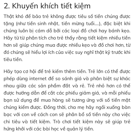
2. Khuyến khích tiết kiệm
Thật khó để bảo trẻ không được tiêu số tiền chúng được
tặng (như tiền sinh nhật, tiền mừng tuổi….), đặc biệt khi
chúng luôn bị cám dỗ bởi các loại đồ chơi hay bánh kẹo.
Hãy từ từ phân tích cho trẻ thấy rằng tiết kiệm nhiều tiền
hơn sẽ giúp chúng mua được nhiều kẹo và đồ chơi hơn, từ
đó chúng sẽ hiểu lợi ích của việc suy nghĩ thật kỹ trước khi
tiêu tiền.
Hãy tạo cơ hội để trẻ kiếm thêm tiền. Trẻ lớn có thể được
phép dùng internet để so sánh giá và phân biệt sự khác
nhau giữa các sản phẩm đắt và rẻ. Trẻ nhỏ hơn có thể
được hướng dẫn để cắt các phiếu giảm giá, và mỗi phiếu
bạn sử dụng để mua hàng sẽ tương ứng với số tiền mặt
chúng kiếm được. Đồng thời, cha mẹ hãy ngồi xuống bàn
bạc với con về cách con sẽ phân bổ số tiền này cho việc
chi tiêu và tiết kiệm. Trò chơi tiết kiệm này sẽ giúp trẻ
hứng khởi với các bài học về quản lý tiền.