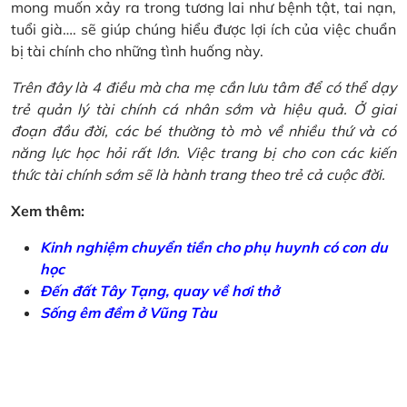
mong muốn xảy ra trong tương lai như bệnh tật, tai nạn,
tuổi già…. sẽ giúp chúng hiểu được lợi ích của việc chuẩn
bị tài chính cho những tình huống này.
Trên đây là 4 điều mà cha mẹ cần lưu tâm để có thể dạy
trẻ quản lý tài chính cá nhân sớm và hiệu quả. Ở giai
đoạn đầu đời, các bé thường tò mò về nhiều thứ và có
năng lực học hỏi rất lớn. Việc trang bị cho con các kiến
thức tài chính sớm sẽ là hành trang theo trẻ cả cuộc đời.
Xem thêm:
Kinh nghiệm chuyển tiền cho phụ huynh có con du
học
Đến đất Tây Tạng, quay về hơi thở
Sống êm đềm ở Vũng Tàu